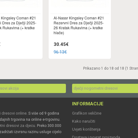
r Kingsley Coman #21
Al-Nassr Kingsley Coman #21
i Dres za Dječji 2025-
Rezervni Dres za Dječji 2025-
k Rukavima (+ kratke
26 Kratak Rukavima (+ kratke
hlače)
€
30.45€
96.13€
Prikazano 1 do 18 od 18 (1 Stra
esovi akcija
dječji nogometni dresovi
INFORMACIJE
 dresovi online
Grafikon veličine
. S više od 9 godina
dajnih trgovina na online e-trgovinu.
Kako naručiti
ni dresovi za djecu
. Preko 300.000
Uvjeti korištenja
zadržati izvrsnu razinu usluge cijelo
Dostava i povrat proizvoda