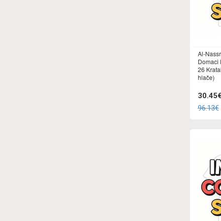
Al-Nass
Domaci D
26 Krata
hlače)
30.45
96.13€