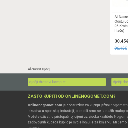
Al-Nass
Gostujuc
26 Krata
hlače)
30.45
96.13€
Al-Nassr Dječji
dječji dresovi kompleti
dječji dr
ZAŠTO KUPITI OD ONLINENOGOMET.COM?
nogometni
Onlinenogomet.com
je dobar izbor za kupnju jeftini
iskustva u sportskoj industriji, preselili smo se iz naših malopro
Nogomet
Možete uživati u pristupačnoj cijeni uz visoku kvalitetu
zadovoljnih kupaca kupilo je ovdje košulje za košarku. Mi ćemo 