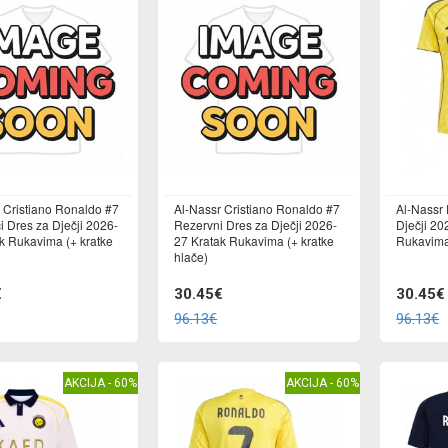
 Cristiano Ronaldo #7
Al-Nassr Cristiano Ronaldo #7
Al-Nassr
i Dres za Dječji 2026-
Rezervni Dres za Dječji 2026-
Dječji 20
k Rukavima (+ kratke
27 Kratak Rukavima (+ kratke
Rukavima 
hlače)
€
30.45€
30.45€
96.13€
96.13€
AKCIJA - 60%
AKCIJA - 60%