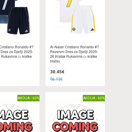
Cristiano Ronaldo #7
Al-Nassr Cristiano Ronaldo #7
 Dres za Dječji 2025-
Rezervni Dres za Dječji 2025-
 Rukavima (+ kratke
26 Kratak Rukavima (+ kratke
hlače)
30.45€
96.13€
AKCIJA - 60%
AKCIJA - 60%