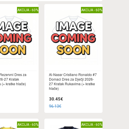
AKCIJA - 60%
AKCIJA - 60%
 Rezervni Dres za
Al-Nassr Cristiano Ronaldo #7
26-27 Kratak
Domaci Dres za Dječji 2026-
(+ kratke hlače)
27 Kratak Rukavima (+ kratke
hlače)
30.45€
96.13€
AKCIJA - 60%
AKCIJA - 60%