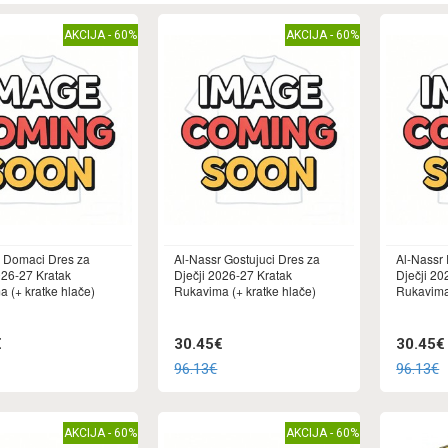
AKCIJA - 60%
AKCIJA - 60%
r Domaci Dres za
Al-Nassr Gostujuci Dres za
Al-Nassr
026-27 Kratak
Dječji 2026-27 Kratak
Dječji 20
 (+ kratke hlače)
Rukavima (+ kratke hlače)
Rukavima 
€
30.45€
30.45€
96.13€
96.13€
AKCIJA - 60%
AKCIJA - 60%