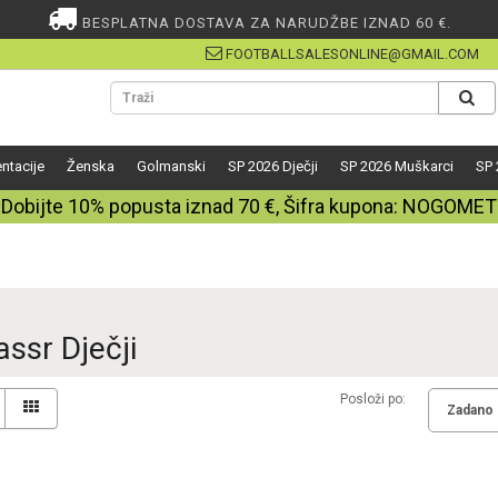
BESPLATNA DOSTAVA ZA NARUDŽBE IZNAD 60 €.
FOOTBALLSALESONLINE@GMAIL.COM
ntacije
Ženska
Golmanski
SP 2026 Dječji
SP 2026 Muškarci
SP 
Dobijte
10%
popusta iznad
70
€, Šifra kupona:
NOGOMET
assr Dječji
Posloži po: