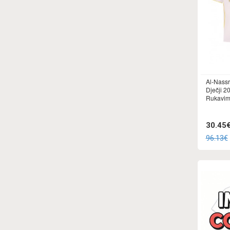
Al-Nassr
Dječji 2
Rukavima
30.45
96.13€