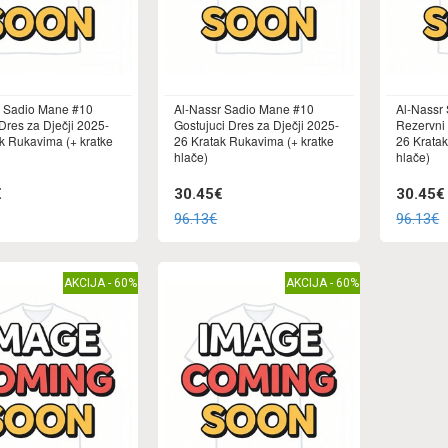
r Sadio Mane #10
Al-Nassr Sadio Mane #10
Al-Nassr
res za Dječji 2025-
Gostujuci Dres za Dječji 2025-
Rezervni 
k Rukavima (+ kratke
26 Kratak Rukavima (+ kratke
26 Kratak
hlače)
hlače)
€
30.45€
30.45€
96.13€
96.13€
AKCIJA - 60%
AKCIJA - 60%