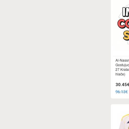
Al-Nassr
Gostujuc
27 Krata
hlače)
30.45
96.13€