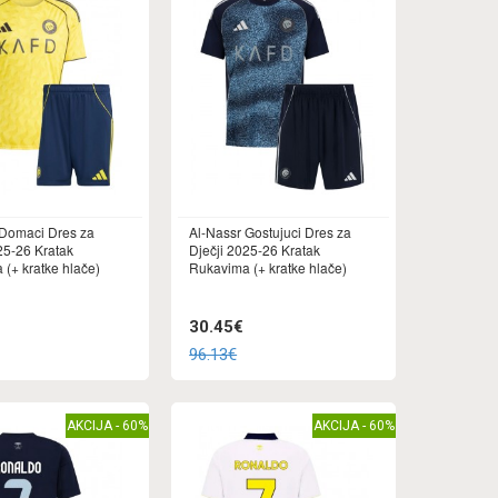
 Domaci Dres za
Al-Nassr Gostujuci Dres za
25-26 Kratak
Dječji 2025-26 Kratak
(+ kratke hlače)
Rukavima (+ kratke hlače)
30.45€
96.13€
AKCIJA - 60%
AKCIJA - 60%