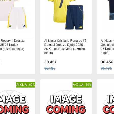
 Rezervni Dres za
Al-Nassr Cristiano Ronaldo #7
Al-Nassr 
025-26 Kratak
Domaci Dres za Dječji 2025-
Gostujuci
 (+ kratke hlače)
26 Kratak Rukavima (+ kratke
26 Kratak
hlače)
hlače)
€
30.45€
30.45€
96.13€
96.13€
AKCIJA - 60%
AKCIJA - 60%