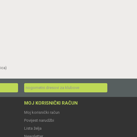
nica)
nogometni dresovi za klubove
MOJ KORISNIČKI RAČUN
Moj korisnički račun
Povijest narudžbi
Lista želja
Newsletter