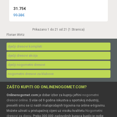
31.75€
99.38€
Prikazano 1 do 21 od 21 (1 Stranica)
Florian Wirtz
dječji dresovi kompleti
dječji dresovi akcija
dječji nogometni dresovi
nogometni dresovi za klubove
ZAŠTO KUPITI OD ONLINENOGOMET.COM?
nogometni
Onlinenogomet.com
je dobar izbor za kupnju jeftini
dresovi online
. S više od 9 godina iskustva u sportskoj industriji,
preselili smo se iz naših maloprodajnih trgovina na online e-trgovinu.
Nogometni
Možete uživati u pristupačnoj cijeni uz visoku kvalitetu
dresovi za djecu
. Preko 300.000 zadovoljnih kupaca kupilo je ovdje