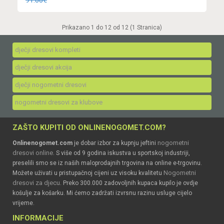
91.88€
Prikazano 1 do 12 od 12 (1 Stranica)
dječji dresovi kompleti
dječji dresovi akcija
dječji nogometni dresovi
nogometni dresovi za klubove
ZAŠTO KUPITI OD ONLINENOGOMET.COM?
nogometni
Onlinenogomet.com
je dobar izbor za kupnju jeftini
dresovi online
. S više od 9 godina iskustva u sportskoj industriji,
preselili smo se iz naših maloprodajnih trgovina na online e-trgovinu.
Nogometni
Možete uživati u pristupačnoj cijeni uz visoku kvalitetu
dresovi za djecu
. Preko 300.000 zadovoljnih kupaca kupilo je ovdje
košulje za košarku. Mi ćemo zadržati izvrsnu razinu usluge cijelo
vrijeme.
INFORMACIJE