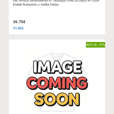
Iran Alireza Jahanbakhsh #7 Gostujuci Dres za Dječji SP 2026
Kratak Rukavima (+ kratke hlače)
36.75€
91.88€
AKCIJA - 60%