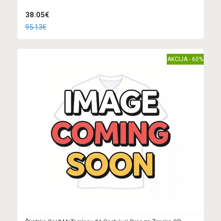
38.05€
95.13€
AKCIJA - 60%