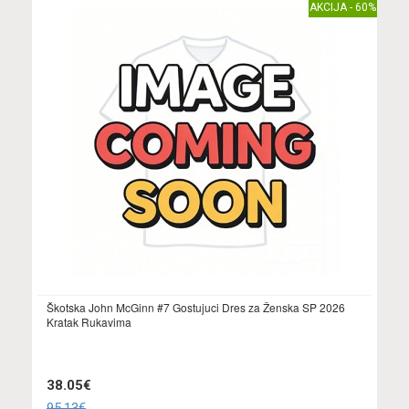
AKCIJA - 60%
Škotska John McGinn #7 Gostujuci Dres za Ženska SP 2026
Kratak Rukavima
38.05€
95.13€