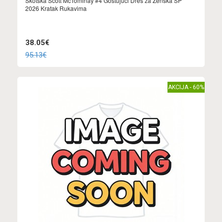
Škotska Scott McTominay #4 Gostujuci Dres za Ženska SP
2026 Kratak Rukavima
38.05€
95.13€
AKCIJA - 60%