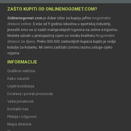
ZAŠTO KUPITI OD ONLINENOGOMET.COM?
nogometni
Onlinenogomet.com
je dobar izbor za kupnju jeftini
dresovi online
. S više od 9 godina iskustva u sportskoj industriji,
preselili smo se iz naših maloprodajnih trgovina na online e-trgovinu.
Nogometni
Možete uživati u pristupačnoj cijeni uz visoku kvalitetu
dresovi za djecu
. Preko 300.000 zadovoljnih kupaca kupilo je ovdje
košulje za košarku. Mi ćemo zadržati izvrsnu razinu usluge cijelo
vrijeme.
INFORMACIJE
Grafikon veličine
Kako naručiti
Uvjeti korištenja
Dostava i povrat proizvoda
Vaša privatnost
Kontakti nas
Pitanja i odgovori
Mapa stranice