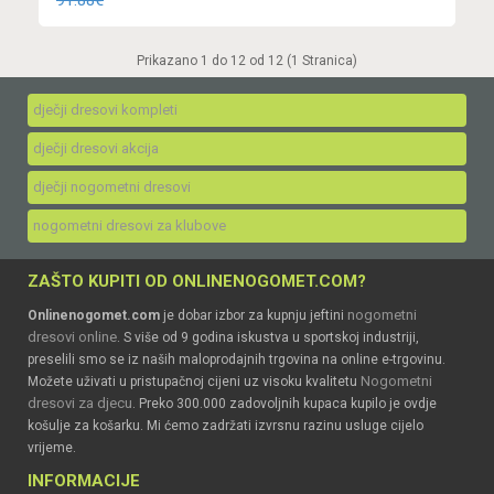
91.88€
Prikazano 1 do 12 od 12 (1 Stranica)
dječji dresovi kompleti
dječji dresovi akcija
dječji nogometni dresovi
nogometni dresovi za klubove
ZAŠTO KUPITI OD ONLINENOGOMET.COM?
nogometni
Onlinenogomet.com
je dobar izbor za kupnju jeftini
dresovi online
. S više od 9 godina iskustva u sportskoj industriji,
preselili smo se iz naših maloprodajnih trgovina na online e-trgovinu.
Nogometni
Možete uživati u pristupačnoj cijeni uz visoku kvalitetu
dresovi za djecu
. Preko 300.000 zadovoljnih kupaca kupilo je ovdje
košulje za košarku. Mi ćemo zadržati izvrsnu razinu usluge cijelo
vrijeme.
INFORMACIJE