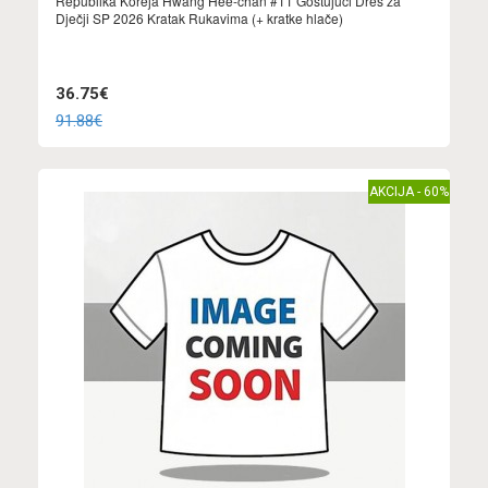
Republika Koreja Hwang Hee-chan #11 Gostujuci Dres za
Dječji SP 2026 Kratak Rukavima (+ kratke hlače)
36.75€
91.88€
AKCIJA - 60%