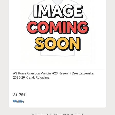
AS Roma Gianluca Mancini #23 Rezervni Dres za Ženska
2025-26 Kratak Rukavima
31.75€
99.38€