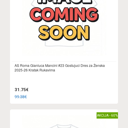
AS Roma Gianluca Mancini #23 Gostujuci Dres za Ženska
2025-26 Kratak Rukavima
31.75€
99.38€
AKCIJA - 60%