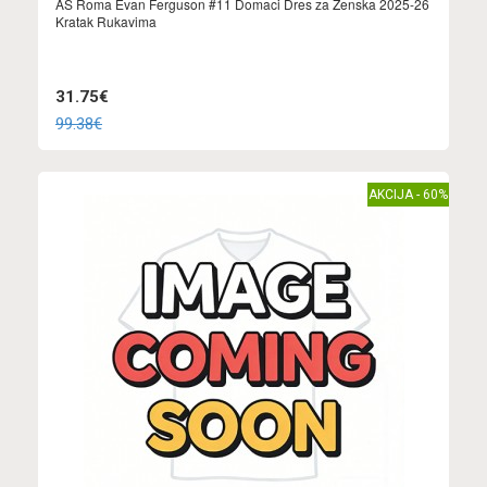
AS Roma Evan Ferguson #11 Domaci Dres za Ženska 2025-26
Kratak Rukavima
31.75€
99.38€
AKCIJA - 60%