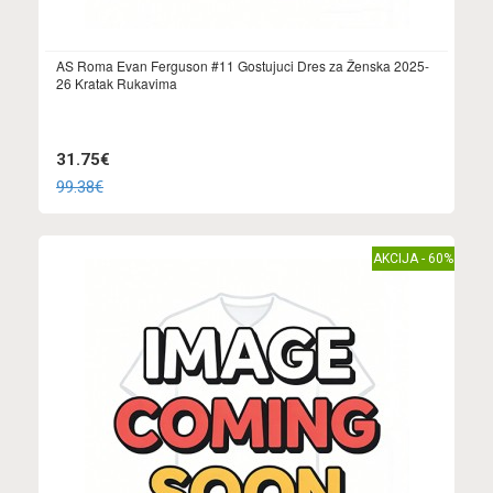
AS Roma Evan Ferguson #11 Gostujuci Dres za Ženska 2025-
26 Kratak Rukavima
31.75€
99.38€
AKCIJA - 60%