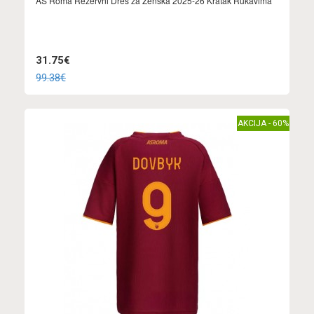
AS Roma Rezervni Dres za Ženska 2025-26 Kratak Rukavima
31.75€
99.38€
AKCIJA - 60%