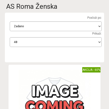
AS Roma Ženska
Posloži po:
Prikaži:
AKCIJA - 60%