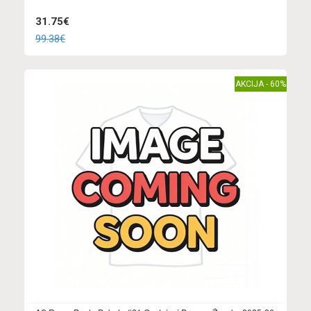
31.75€
99.38€
AKCIJA - 60%