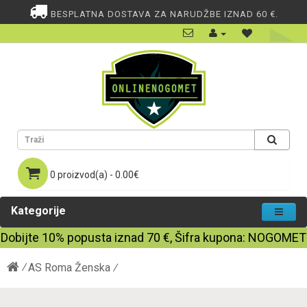
BESPLATNA DOSTAVA ZA NARUDŽBE IZNAD 60 €.
0 proizvod(a) - 0.00€
Kategorije
Dobijte
10%
popusta iznad
70
€, Šifra kupona:
NOGOMET
AS Roma Ženska