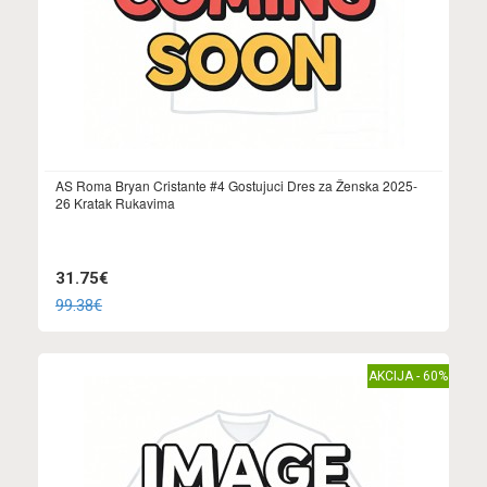
AS Roma Bryan Cristante #4 Gostujuci Dres za Ženska 2025-
26 Kratak Rukavima
31.75€
99.38€
AKCIJA - 60%