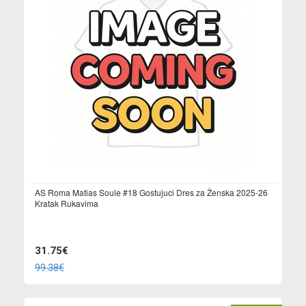
AS Roma Matias Soule #18 Gostujuci Dres za Ženska 2025-26
Kratak Rukavima
31.75€
99.38€