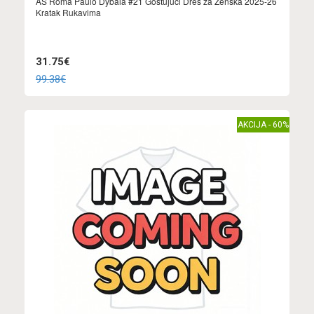
AS Roma Paulo Dybala #21 Gostujuci Dres za Ženska 2025-26
Kratak Rukavima
31.75€
99.38€
AKCIJA - 60%