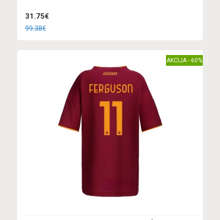
31.75€
99.38€
AKCIJA - 60%