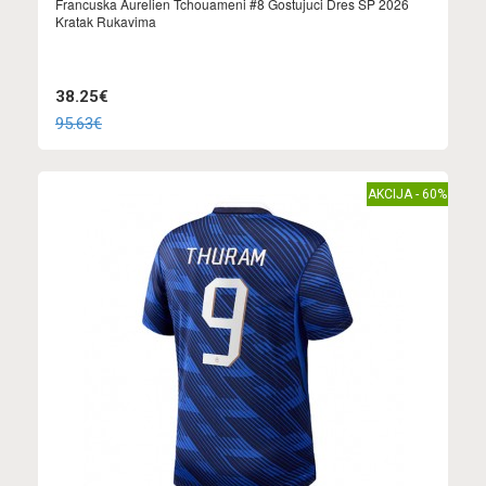
Francuska Aurelien Tchouameni #8 Gostujuci Dres SP 2026
Kratak Rukavima
38.25€
95.63€
AKCIJA - 60%