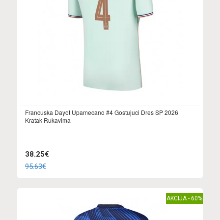
Francuska Dayot Upamecano #4 Gostujuci Dres SP 2026
Kratak Rukavima
38.25€
95.63€
AKCIJA - 60%