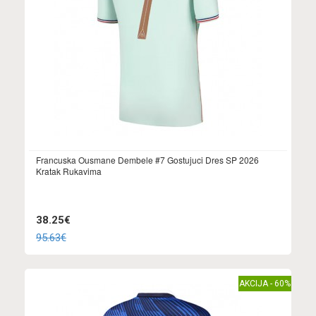
Francuska Ousmane Dembele #7 Gostujuci Dres SP 2026
Kratak Rukavima
38.25€
95.63€
AKCIJA - 60%