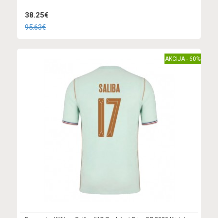
38.25€
95.63€
AKCIJA - 60%