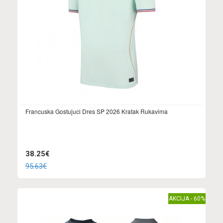
Francuska Gostujuci Dres SP 2026 Kratak Rukavima
38.25€
95.63€
AKCIJA - 60%