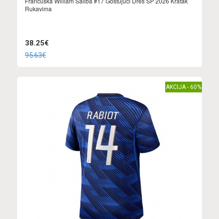
Francuska William Saliba #17 Gostujuci Dres SP 2026 Kratak
Rukavima
38.25€
95.63€
AKCIJA - 60%