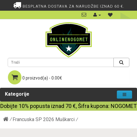
BESPLATNA DOSTAVA ZA NARUDŽBE IZNAD 60 €.
0 proizvod(a) - 0.00€
Kategorije
Dobijte
10%
popusta iznad
70
€, Šifra kupona:
NOGOMET
Francuska SP 2026 Muškarci