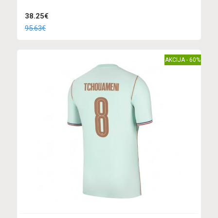
38.25€
95.63€
AKCIJA - 60%