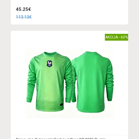
45.25€
113.13€
AKCIJA - 60%