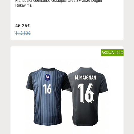
Francuska Golmanski Gostujuci Dres SP 2026 Dugim
Rukavima
45.25€
113.13€
AKCIJA - 60%