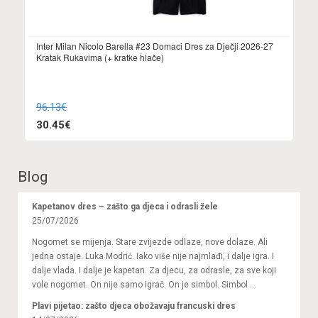
Inter Milan Nicolo Barella #23 Domaci Dres za Dječji 2026-27
Kratak Rukavima (+ kratke hlače)
96.13€
30.45€
Blog
Kapetanov dres – zašto ga djeca i odrasli žele
25/07/2026
Nogomet se mijenja. Stare zvijezde odlaze, nove dolaze. Ali
jedna ostaje. Luka Modrić. Iako više nije najmlađi, i dalje igra. I
dalje vlada. I dalje je kapetan. Za djecu, za odrasle, za sve koji
vole nogomet. On nije samo igrač. On je simbol. Simbol ...
Plavi pijetao: zašto djeca obožavaju francuski dres