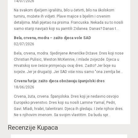
14/07/2026
Na svakom dječjem igralištu, bilo u četvrti, bilo na školskom
turniru, možete ih vidjeti. Plave majice s bijelim i crvenim
detaljima. Mali pijetao na prsima. Francuska. Nekada su to nosili
samo stariji navijači koji su pamtili Zidanea. Danas? Danas t...
Bela, crvena, modra – zašto djeca vole SAD
02/07/2026
Bela, crvena, modra. Sjedinjene Američke Države. Dres koji nose
Christian Pulisic, Weston McKennie, i mlade zvijezde. Djeca u
Hrvatskoj sve češće primjećuju ovaj dres. Zašto? Jer boje su
svježe. Jer je drugačiji. Jer SAD više nisu samo "ona zemlja be...
Crvena furija: zašto djeca obožavaju španjolski dres
18/06/2026
Crvena, žuta, crvena. Španjolska. Dres koji je nedavno osvojio
Europsko prvenstvo. Dres koji su nosili Lamine Yamal, Pedri,
Gavi. Mladi, hrabri, talentirani. Djeca ih gledaju. I žele njihov dres.
Ne s njihovim imenom. Sa svojim vlastitim. Da budu spr...
Recenzije Kupaca