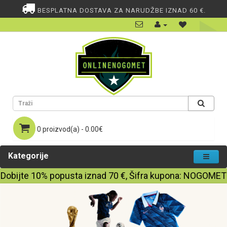
BESPLATNA DOSTAVA ZA NARUDŽBE IZNAD 60 €.
0 proizvod(a) - 0.00€
Kategorije
Dobijte
10%
popusta iznad
70
€, Šifra kupona:
NOGOMET