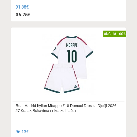
91.88€
36.75€
AKCIJA - 60%
Real Madrid Kylian Mbappe #10 Domaci Dres za Dječji 2026-
27 Kratak Rukavima (+ kratke hlače)
96.13€