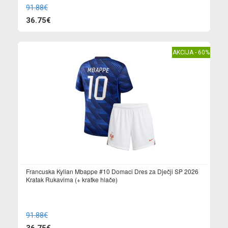
91.88€
36.75€
AKCIJA - 60%
Francuska Kylian Mbappe #10 Domaci Dres za Dječji SP 2026
Kratak Rukavima (+ kratke hlače)
91.88€
36.75€