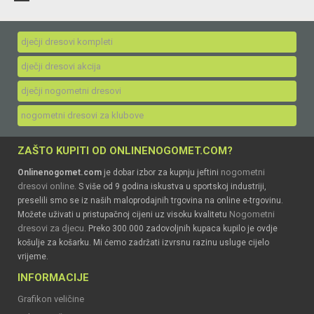
dječji dresovi kompleti
dječji dresovi akcija
dječji nogometni dresovi
nogometni dresovi za klubove
ZAŠTO KUPITI OD ONLINENOGOMET.COM?
nogometni
Onlinenogomet.com
je dobar izbor za kupnju jeftini
dresovi online
. S više od 9 godina iskustva u sportskoj industriji,
preselili smo se iz naših maloprodajnih trgovina na online e-trgovinu.
Nogometni
Možete uživati u pristupačnoj cijeni uz visoku kvalitetu
dresovi za djecu
. Preko 300.000 zadovoljnih kupaca kupilo je ovdje
košulje za košarku. Mi ćemo zadržati izvrsnu razinu usluge cijelo
vrijeme.
INFORMACIJE
Grafikon veličine