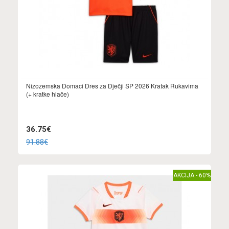
Nizozemska Domaci Dres za Dječji SP 2026 Kratak Rukavima
(+ kratke hlače)
36.75€
91.88€
AKCIJA - 60%