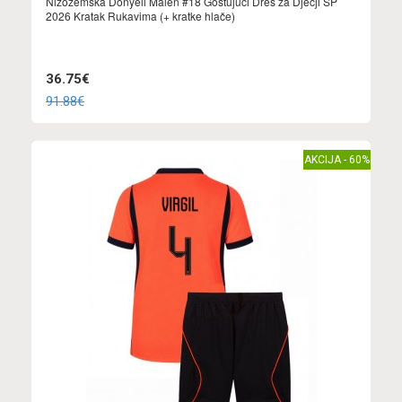
Nizozemska Donyell Malen #18 Gostujuci Dres za Dječji SP
2026 Kratak Rukavima (+ kratke hlače)
36.75€
91.88€
AKCIJA - 60%