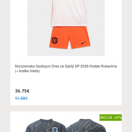
Nizozemska Gostujuci Dres za Dječji SP 2026 Kratak Rukavima
(+ kratke hlače)
36.75€
91.88€
AKCIJA - 60%