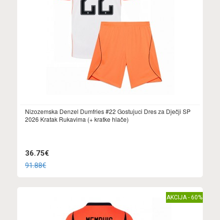
Nizozemska Denzel Dumfries #22 Gostujuci Dres za Dječji SP
2026 Kratak Rukavima (+ kratke hlače)
36.75€
91.88€
AKCIJA - 60%