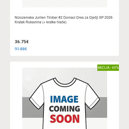
Nizozemska Jurrien Timber #2 Domaci Dres za Dječji SP 2026
Kratak Rukavima (+ kratke hlače)
36.75€
91.88€
AKCIJA - 60%