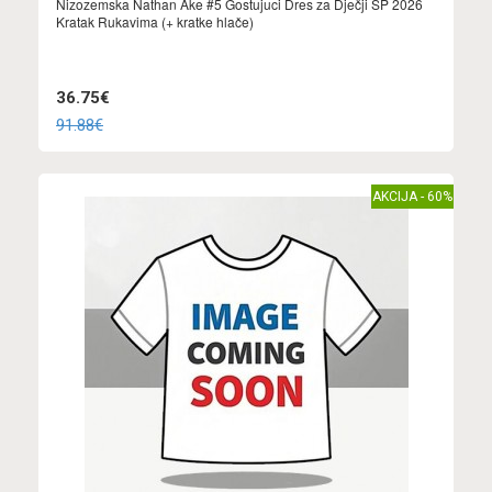
Nizozemska Nathan Ake #5 Gostujuci Dres za Dječji SP 2026
Kratak Rukavima (+ kratke hlače)
36.75€
91.88€
AKCIJA - 60%