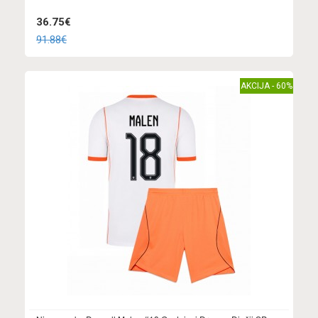
36.75€
91.88€
AKCIJA - 60%