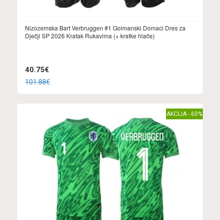
Nizozemska Bart Verbruggen #1 Golmanski Domaci Dres za
Dječji SP 2026 Kratak Rukavima (+ kratke hlače)
40.75€
101.88€
AKCIJA - 60%