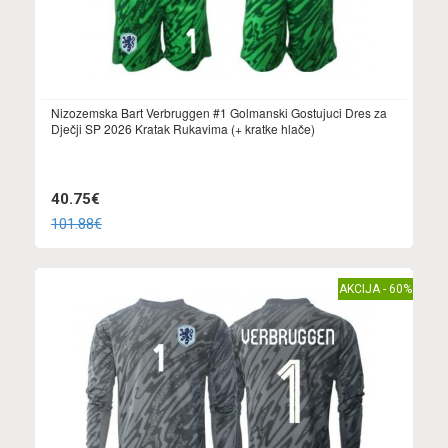
Nizozemska Bart Verbruggen #1 Golmanski Gostujuci Dres za
Dječji SP 2026 Kratak Rukavima (+ kratke hlače)
40.75€
101.88€
AKCIJA - 60%