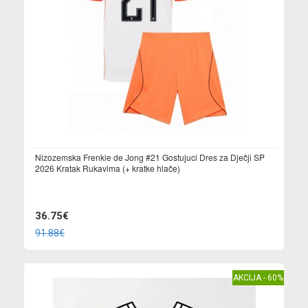
Nizozemska Frenkie de Jong #21 Gostujuci Dres za Dječji SP
2026 Kratak Rukavima (+ kratke hlače)
36.75€
91.88€
AKCIJA - 60%