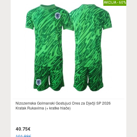
AKCIJA - 60%
Nizozemska Golmanski Gostujuci Dres za Dječji SP 2026
Kratak Rukavima (+ kratke hlače)
40.75€
101.88€