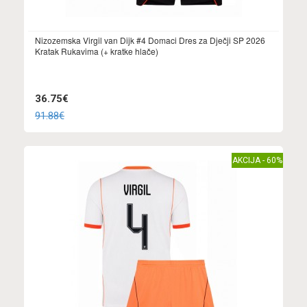
Nizozemska Virgil van Dijk #4 Domaci Dres za Dječji SP 2026
Kratak Rukavima (+ kratke hlače)
36.75€
91.88€
AKCIJA - 60%