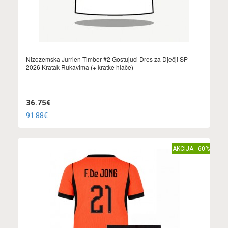
Nizozemska Jurrien Timber #2 Gostujuci Dres za Dječji SP
2026 Kratak Rukavima (+ kratke hlače)
36.75€
91.88€
AKCIJA - 60%