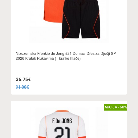
Nizozemska Frenkie de Jong #21 Domaci Dres za Dječji SP
2026 Kratak Rukavima (+ kratke hlače)
36.75€
91.88€
AKCIJA - 60%