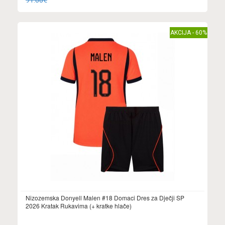
91.88€
AKCIJA - 60%
Nizozemska Donyell Malen #18 Domaci Dres za Dječji SP
2026 Kratak Rukavima (+ kratke hlače)