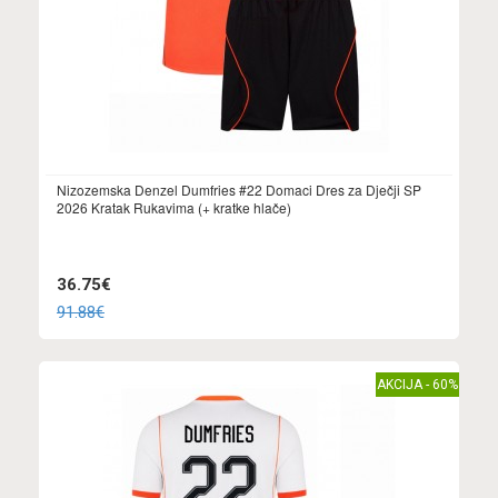
Nizozemska Denzel Dumfries #22 Domaci Dres za Dječji SP
2026 Kratak Rukavima (+ kratke hlače)
36.75€
91.88€
AKCIJA - 60%