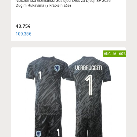
Nizozemska Golmanski Gostujuci Dres za Dječji SP 2026
Dugim Rukavima (+ kratke hlače)
43.75€
109.38€
AKCIJA - 60%