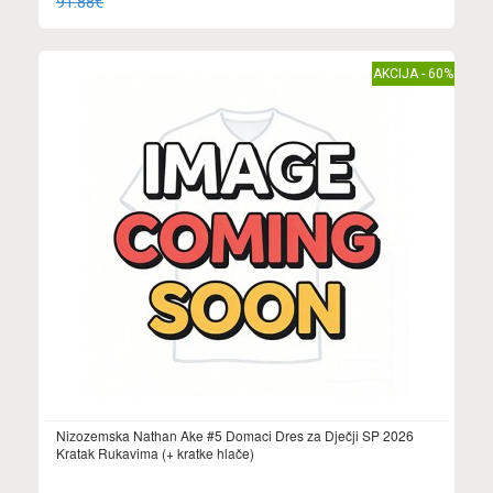
91.88€
AKCIJA - 60%
Nizozemska Nathan Ake #5 Domaci Dres za Dječji SP 2026
Kratak Rukavima (+ kratke hlače)