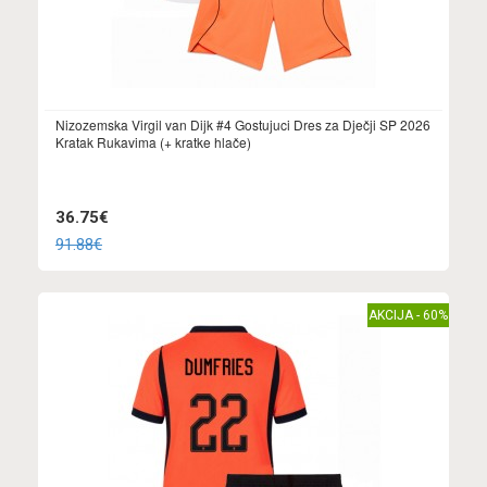
Nizozemska Virgil van Dijk #4 Gostujuci Dres za Dječji SP 2026
Kratak Rukavima (+ kratke hlače)
36.75€
91.88€
AKCIJA - 60%