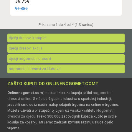
36.75€
91.88€
Prikazano 1 do 4 od 4 (1 Stranica)
dječji dresovi kompleti
dječji dresovi akcija
dječji nogometni dresovi
nogometni dresovi za klubove
ZAŠTO KUPITI OD ONLINENOGOMET.COM?
nogometni
Onlinenogomet.com
je dobar izbor za kupnju jeftini
dresovi online
. S više od 9 godina iskustva u sportskoj industriji,
preselili smo se iz naših maloprodajnih trgovina na online e-trgovinu.
Nogometni
Možete uživati u pristupačnoj cijeni uz visoku kvalitetu
dresovi za djecu
. Preko 300.000 zadovoljnih kupaca kupilo je ovdje
košulje za košarku. Mi ćemo zadržati izvrsnu razinu usluge cijelo
vrijeme.