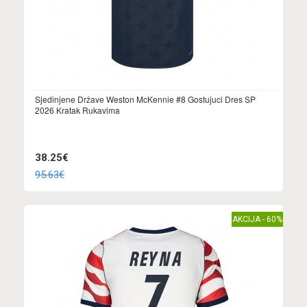
Sjedinjene Države Weston McKennie #8 Gostujuci Dres SP
2026 Kratak Rukavima
38.25€
95.63€
AKCIJA - 60%