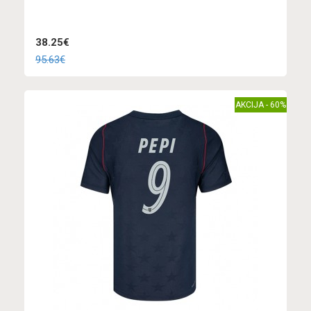
38.25€
95.63€
AKCIJA - 60%