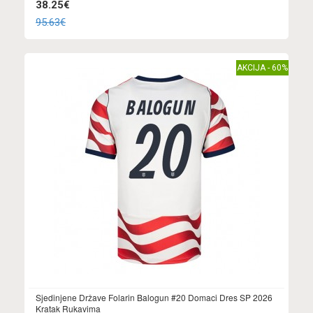
38.25€
95.63€
AKCIJA - 60%
Sjedinjene Države Folarin Balogun #20 Domaci Dres SP 2026
Kratak Rukavima