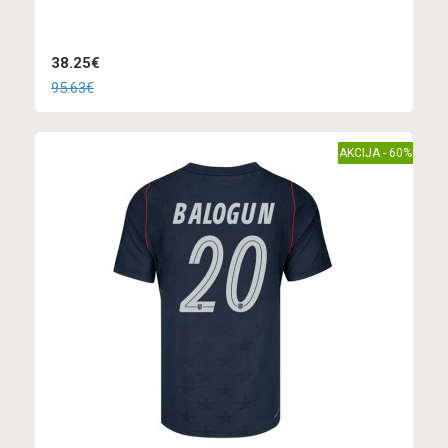
38.25€
95.63€
AKCIJA - 60%