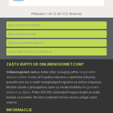
95.63€
Prikazano 1 do 12 od 12 (1 Stranica)
dječji dresovi kompleti
dječji dresovi akcija
dječji nogometni dresovi
nogometni dresovi za klubove
ZAŠTO KUPITI OD ONLINENOGOMET.COM?
nogometni
Onlinenogomet.com
je dobar izbor za kupnju jeftini
dresovi online
. S više od 9 godina iskustva u sportskoj industriji,
preselili smo se iz naših maloprodajnih trgovina na online e-trgovinu.
Nogometni
Možete uživati u pristupačnoj cijeni uz visoku kvalitetu
dresovi za djecu
. Preko 300.000 zadovoljnih kupaca kupilo je ovdje
košulje za košarku. Mi ćemo zadržati izvrsnu razinu usluge cijelo
vrijeme.
INFORMACIJE