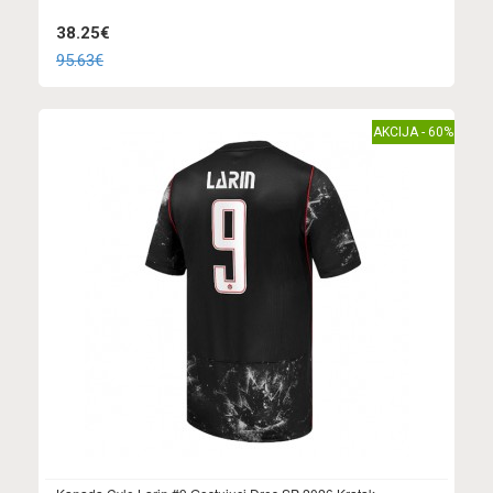
38.25€
95.63€
AKCIJA - 60%