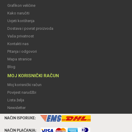
Grafikon veličine
Kako naručiti
Uvjeti korištenja
Dostava i povrat proizvoda
Vaša privatnost
Kontakti nas
Pitanja i odgovori
Mapa stranice
Blog
MOJ KORISNIČKI RAČUN
Moj korisnički račun
Povijest narudžbi
Lista želja
Newsletter
NAČIN ISPORUKE:
NAČIN PLAĆANJA: