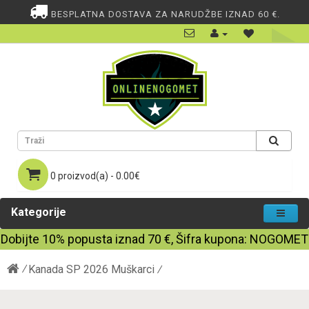
BESPLATNA DOSTAVA ZA NARUDŽBE IZNAD 60 €.
0 proizvod(a) - 0.00€
Kategorije
Dobijte
10%
popusta iznad
70
€, Šifra kupona:
NOGOMET
Kanada SP 2026 Muškarci