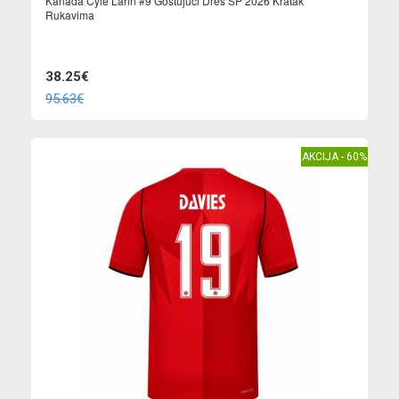
Kanada Cyle Larin #9 Gostujuci Dres SP 2026 Kratak
Rukavima
38.25€
95.63€
AKCIJA - 60%