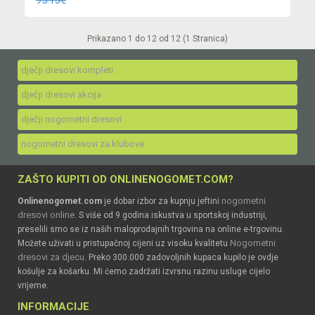
95.13€
Prikazano 1 do 12 od 12 (1 Stranica)
dječji dresovi kompleti
dječji dresovi akcija
dječji nogometni dresovi
nogometni dresovi za klubove
ZAŠTO KUPITI OD ONLINENOGOMET.COM?
nogometni
Onlinenogomet.com
je dobar izbor za kupnju jeftini
dresovi online
. S više od 9 godina iskustva u sportskoj industriji,
preselili smo se iz naših maloprodajnih trgovina na online e-trgovinu.
Nogometni
Možete uživati u pristupačnoj cijeni uz visoku kvalitetu
dresovi za djecu
. Preko 300.000 zadovoljnih kupaca kupilo je ovdje
košulje za košarku. Mi ćemo zadržati izvrsnu razinu usluge cijelo
vrijeme.
INFORMACIJE