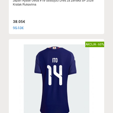
Japan Ayase Ueda #18 Gostujuci Dres za Ženska SP 2026
Kratak Rukavima
38.05€
95.13€
AKCIJA - 60%