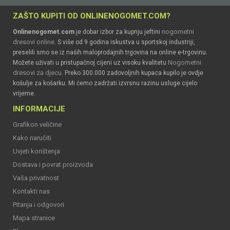
ZAŠTO KUPITI OD ONLINENOGOMET.COM?
nogometni
Onlinenogomet.com
je dobar izbor za kupnju jeftini
dresovi online
. S više od 9 godina iskustva u sportskoj industriji,
preselili smo se iz naših maloprodajnih trgovina na online e-trgovinu.
Nogometni
Možete uživati u pristupačnoj cijeni uz visoku kvalitetu
dresovi za djecu
. Preko 300.000 zadovoljnih kupaca kupilo je ovdje
košulje za košarku. Mi ćemo zadržati izvrsnu razinu usluge cijelo
vrijeme.
INFORMACIJE
Grafikon veličine
Kako naručiti
Uvjeti korištenja
Dostava i povrat proizvoda
Vaša privatnost
Kontakti nas
Pitanja i odgovori
Mapa stranice