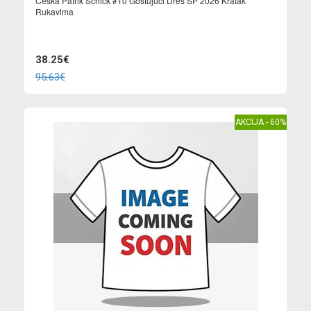
Češka Patrik Schick #10 Gostujuci Dres SP 2026 Kratak
Rukavima
38.25€
95.63€
AKCIJA - 60%