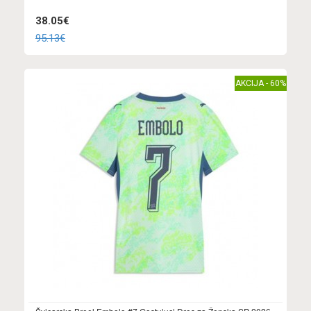
38.05€
95.13€
AKCIJA - 60%