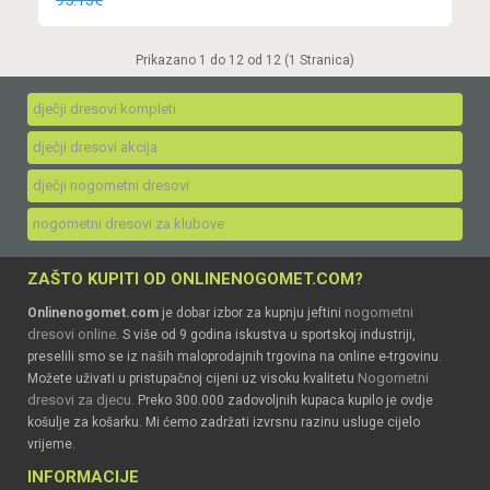
95.13€
Prikazano 1 do 12 od 12 (1 Stranica)
dječji dresovi kompleti
dječji dresovi akcija
dječji nogometni dresovi
nogometni dresovi za klubove
ZAŠTO KUPITI OD ONLINENOGOMET.COM?
nogometni
Onlinenogomet.com
je dobar izbor za kupnju jeftini
dresovi online
. S više od 9 godina iskustva u sportskoj industriji,
preselili smo se iz naših maloprodajnih trgovina na online e-trgovinu.
Nogometni
Možete uživati u pristupačnoj cijeni uz visoku kvalitetu
dresovi za djecu
. Preko 300.000 zadovoljnih kupaca kupilo je ovdje
košulje za košarku. Mi ćemo zadržati izvrsnu razinu usluge cijelo
vrijeme.
INFORMACIJE