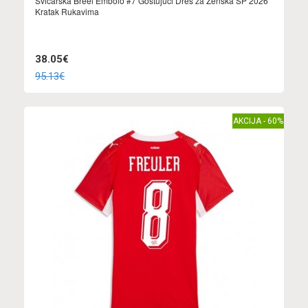
Švicarska Breel Embolo #7 Gostujuci Dres za Ženska SP 2026
Kratak Rukavima
38.05€
95.13€
AKCIJA - 60%