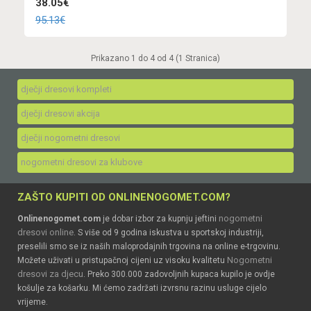
38.05€
95.13€
Prikazano 1 do 4 od 4 (1 Stranica)
dječji dresovi kompleti
dječji dresovi akcija
dječji nogometni dresovi
nogometni dresovi za klubove
ZAŠTO KUPITI OD ONLINENOGOMET.COM?
nogometni
Onlinenogomet.com
je dobar izbor za kupnju jeftini
dresovi online
. S više od 9 godina iskustva u sportskoj industriji,
preselili smo se iz naših maloprodajnih trgovina na online e-trgovinu.
Nogometni
Možete uživati u pristupačnoj cijeni uz visoku kvalitetu
dresovi za djecu
. Preko 300.000 zadovoljnih kupaca kupilo je ovdje
košulje za košarku. Mi ćemo zadržati izvrsnu razinu usluge cijelo
vrijeme.