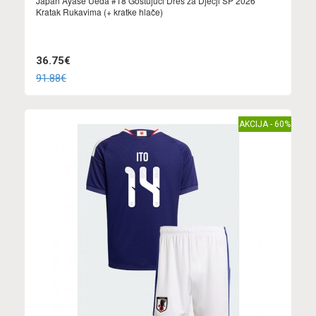
Japan Ayase Ueda #18 Gostujuci Dres za Dječji SP 2026
Kratak Rukavima (+ kratke hlače)
36.75€
91.88€
AKCIJA - 60%