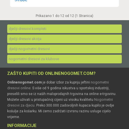
91.88€
Prikazano 1 do 12 od 12 (1 Stranica)
dječji dresovi kompleti
dječji dresovi akcija
dječji nogometni dresovi
nogometni dresovi za klubove
ZAŠTO KUPITI OD ONLINENOGOMET.COM?
nogometni
Onlinenogomet.com
je dobar izbor za kupnju jeftini
dresovi online
. S više od 9 godina iskustva u sportskoj industriji,
preselili smo se iz naših maloprodajnih trgovina na online e-trgovinu.
Nogometni
Možete uživati u pristupačnoj cijeni uz visoku kvalitetu
dresovi za djecu
. Preko 300.000 zadovoljnih kupaca kupilo je ovdje
košulje za košarku. Mi ćemo zadržati izvrsnu razinu usluge cijelo
vrijeme.
INFORMACIJE