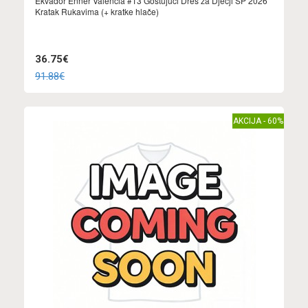
Ekvador Enner Valencia #13 Gostujuci Dres za Dječji SP 2026
Kratak Rukavima (+ kratke hlače)
36.75€
91.88€
AKCIJA - 60%