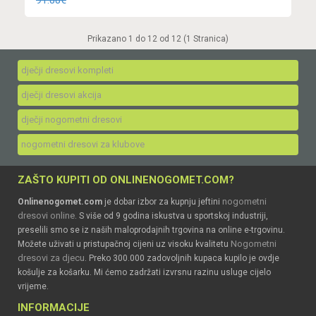
91.88€
Prikazano 1 do 12 od 12 (1 Stranica)
dječji dresovi kompleti
dječji dresovi akcija
dječji nogometni dresovi
nogometni dresovi za klubove
ZAŠTO KUPITI OD ONLINENOGOMET.COM?
nogometni
Onlinenogomet.com
je dobar izbor za kupnju jeftini
dresovi online
. S više od 9 godina iskustva u sportskoj industriji,
preselili smo se iz naših maloprodajnih trgovina na online e-trgovinu.
Nogometni
Možete uživati u pristupačnoj cijeni uz visoku kvalitetu
dresovi za djecu
. Preko 300.000 zadovoljnih kupaca kupilo je ovdje
košulje za košarku. Mi ćemo zadržati izvrsnu razinu usluge cijelo
vrijeme.
INFORMACIJE