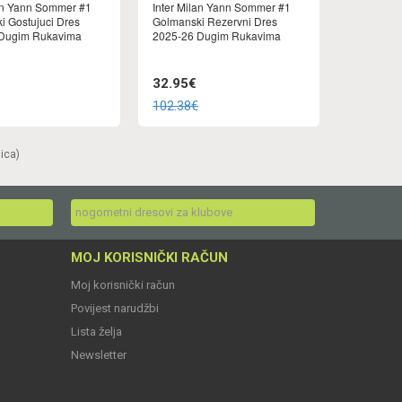
lan Yann Sommer #1
Inter Milan Yann Sommer #1
i Gostujuci Dres
Golmanski Rezervni Dres
 Dugim Rukavima
2025-26 Dugim Rukavima
32.95€
102.38€
nica)
nogometni dresovi za klubove
MOJ KORISNIČKI RAČUN
Moj korisnički račun
Povijest narudžbi
Lista želja
Newsletter