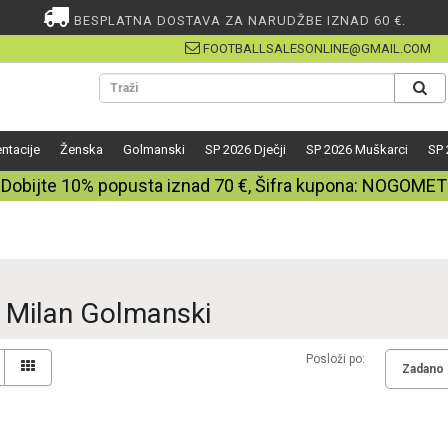
BESPLATNA DOSTAVA ZA NARUDŽBE IZNAD 60 €.
FOOTBALLSALESONLINE@GMAIL.COM
ntacije
Ženska
Golmanski
SP 2026 Dječji
SP 2026 Muškarci
SP 
Dobijte
10%
popusta iznad
70
€, Šifra kupona:
NOGOMET
r Milan Golmanski
Posloži po: