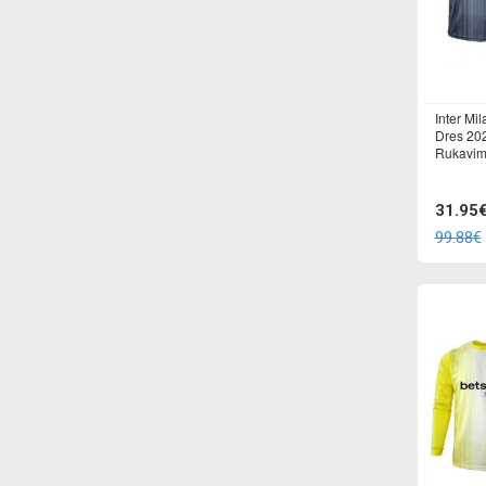
Inter Mi
Dres 20
Rukavi
31.95
99.88€