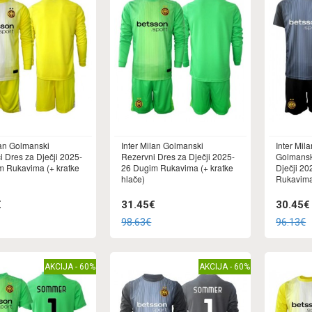
lan Golmanski
Inter Milan Golmanski
Inter Mi
i Dres za Dječji 2025-
Rezervni Dres za Dječji 2025-
Golmansk
m Rukavima (+ kratke
26 Dugim Rukavima (+ kratke
Dječji 20
hlače)
Rukavima 
€
31.45€
30.45€
98.63€
96.13€
AKCIJA - 60%
AKCIJA - 60%