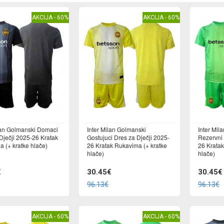
AKCIJA - 60%
AKCIJA - 60%
lan Golmanski Domaci
Inter Milan Golmanski
Inter Mil
Dječji 2025-26 Kratak
Gostujuci Dres za Dječji 2025-
Rezervni 
 (+ kratke hlače)
26 Kratak Rukavima (+ kratke
26 Kratak
hlače)
hlače)
€
30.45€
30.45€
96.13€
96.13€
AKCIJA - 60%
AKCIJA - 60%