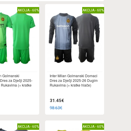
AKCIJA - 60%
AKCIJA - 60%
an Golmanski
Inter Milan Golmanski Domaci
Dres za Dječji 2025-
Dres za Dječji 2025-26 Dugim
 Rukavima (+ kratke
Rukavima (+ kratke hlače)
31.45€
98.63€
AKCIJA - 60%
AKCIJA - 60%