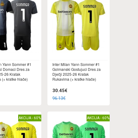
lan Yann Sommer #1
Inter Milan Yann Sommer #1
i Domaci Dres za
Golmanski Gostujuci Dres za
25-26 Kratak
Dječji 2025-26 Kratak
(+ kratke hlače)
Rukavima (+ kratke hlače)
30.45€
96.13€
AKCIJA - 60%
AKCIJA - 60%