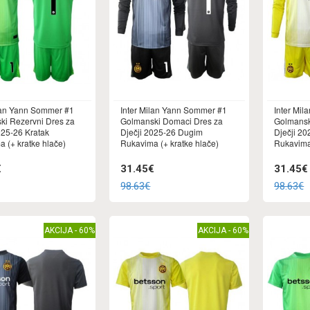
lan Yann Sommer #1
Inter Milan Yann Sommer #1
Inter Mi
ki Rezervni Dres za
Golmanski Domaci Dres za
Golmansk
025-26 Kratak
Dječji 2025-26 Dugim
Dječji 2
 (+ kratke hlače)
Rukavima (+ kratke hlače)
Rukavima 
€
31.45€
31.45€
98.63€
98.63€
AKCIJA - 60%
AKCIJA - 60%