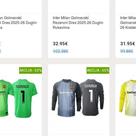
lan Golmanski
Inter Milan Golmanski
Inter Mi
ci Dres 2025-26 Dugim
Rezervni Dres 2025-26 Dugim
Golmansk
ma
Rukavima
26 Krata
€
32.95€
31.95€
€
102.38€
99.88€
AKCIJA - 60%
AKCIJA - 60%