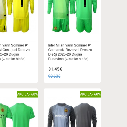
lan Yann Sommer #1
Inter Milan Yann Sommer #1
i Gostujuci Dres za
Golmanski Rezervni Dres za
025-26 Dugim
Dječji 2025-26 Dugim
(+ kratke hlače)
Rukavima (+ kratke hlače)
31.45€
98.63€
AKCIJA - 60%
AKCIJA - 60%