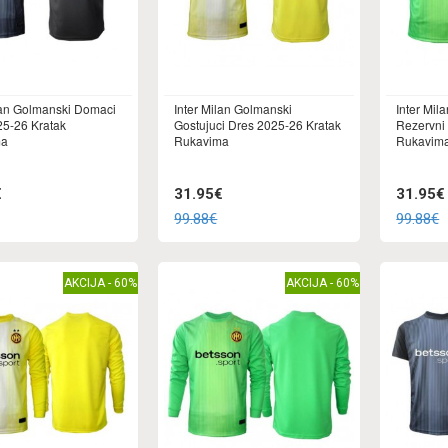
lan Golmanski Domaci
Inter Milan Golmanski
Inter Mil
25-26 Kratak
Gostujuci Dres 2025-26 Kratak
Rezervni
ma
Rukavima
Rukavim
€
31.95€
31.95€
99.88€
99.88€
AKCIJA - 60%
AKCIJA - 60%