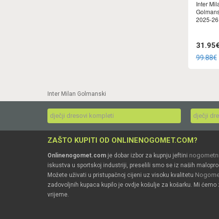
Inter Mi
Golmans
2025-26
31.95
99.88€
Inter Milan Golmanski
dječji dresovi kompleti
dječji dr
ZAŠTO KUPITI OD ONLINENOGOMET.COM?
nogometni
Onlinenogomet.com
je dobar izbor za kupnju jeftini
iskustva u sportskoj industriji, preselili smo se iz naših malopro
Nogomet
Možete uživati u pristupačnoj cijeni uz visoku kvalitetu
zadovoljnih kupaca kupilo je ovdje košulje za košarku. Mi ćemo 
vrijeme.