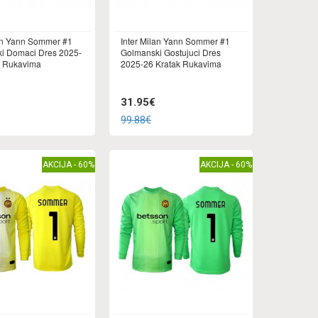
lan Yann Sommer #1
Inter Milan Yann Sommer #1
i Domaci Dres 2025-
Golmanski Gostujuci Dres
k Rukavima
2025-26 Kratak Rukavima
31.95€
99.88€
AKCIJA - 60%
AKCIJA - 60%