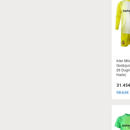
Inter Mi
Gostujuc
26 Dugi
hlače)
31.45
98.63€