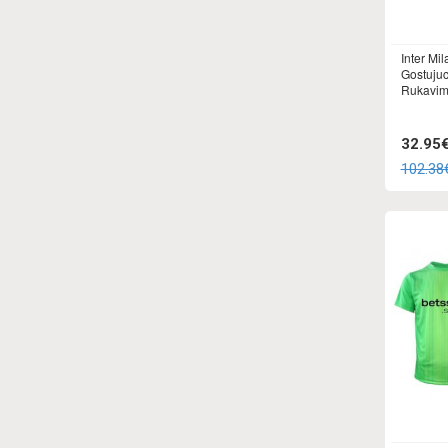
Inter Mi
Gostuju
Rukavi
32.95
102.38