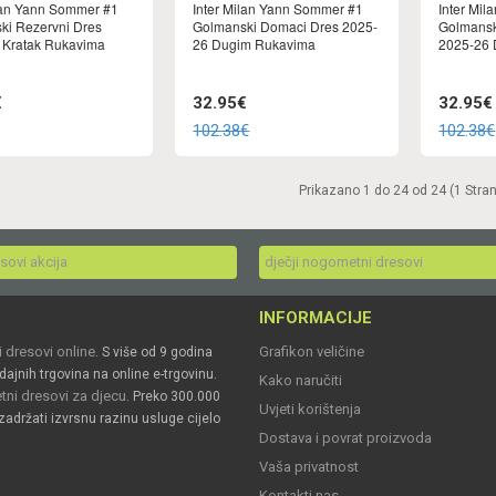
lan Yann Sommer #1
Inter Milan Yann Sommer #1
Inter Mi
ki Rezervni Dres
Golmanski Domaci Dres 2025-
Golmansk
 Kratak Rukavima
26 Dugim Rukavima
2025-26
€
32.95€
32.95€
102.38€
102.38€
Prikazano 1 do 24 od 24 (1 Stra
esovi akcija
dječji nogometni dresovi
INFORMACIJE
 dresovi online
Grafikon veličine
. S više od 9 godina
dajnih trgovina na online e-trgovinu.
Kako naručiti
ni dresovi za djecu
. Preko 300.000
Uvjeti korištenja
zadržati izvrsnu razinu usluge cijelo
Dostava i povrat proizvoda
Vaša privatnost
Kontakti nas