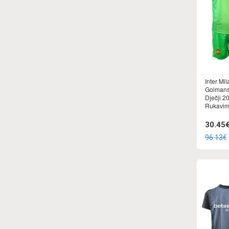
Inter Mi
Golmans
Dječji 2
Rukavima
30.45
96.13€