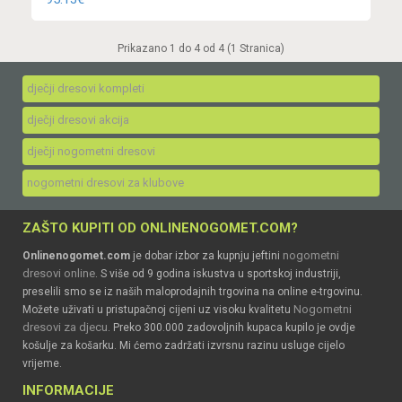
Prikazano 1 do 4 od 4 (1 Stranica)
dječji dresovi kompleti
dječji dresovi akcija
dječji nogometni dresovi
nogometni dresovi za klubove
ZAŠTO KUPITI OD ONLINENOGOMET.COM?
nogometni
Onlinenogomet.com
je dobar izbor za kupnju jeftini
dresovi online
. S više od 9 godina iskustva u sportskoj industriji,
preselili smo se iz naših maloprodajnih trgovina na online e-trgovinu.
Nogometni
Možete uživati u pristupačnoj cijeni uz visoku kvalitetu
dresovi za djecu
. Preko 300.000 zadovoljnih kupaca kupilo je ovdje
košulje za košarku. Mi ćemo zadržati izvrsnu razinu usluge cijelo
vrijeme.
INFORMACIJE