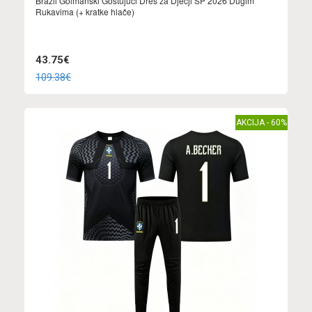
Brazil Golmanski Gostujuci Dres za Dječji SP 2026 Dugim
Rukavima (+ kratke hlače)
43.75€
109.38€
AKCIJA - 60%