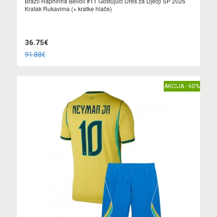
Brazil Raphinha Belloli #11 Gostujuci Dres za Dječji SP 2026
Kratak Rukavima (+ kratke hlače)
36.75€
91.88€
AKCIJA - 60%