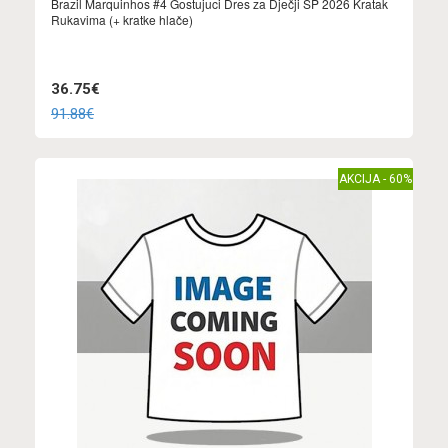
Brazil Marquinhos #4 Gostujuci Dres za Dječji SP 2026 Kratak
Rukavima (+ kratke hlače)
36.75€
91.88€
AKCIJA - 60%