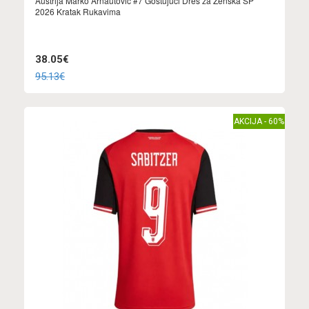
Austrija Marko Arnautovic #7 Gostujuci Dres za Ženska SP
2026 Kratak Rukavima
38.05€
95.13€
AKCIJA - 60%