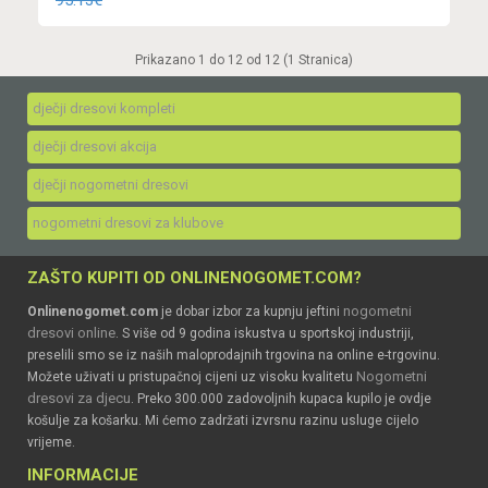
95.13€
Prikazano 1 do 12 od 12 (1 Stranica)
dječji dresovi kompleti
dječji dresovi akcija
dječji nogometni dresovi
nogometni dresovi za klubove
ZAŠTO KUPITI OD ONLINENOGOMET.COM?
nogometni
Onlinenogomet.com
je dobar izbor za kupnju jeftini
dresovi online
. S više od 9 godina iskustva u sportskoj industriji,
preselili smo se iz naših maloprodajnih trgovina na online e-trgovinu.
Nogometni
Možete uživati u pristupačnoj cijeni uz visoku kvalitetu
dresovi za djecu
. Preko 300.000 zadovoljnih kupaca kupilo je ovdje
košulje za košarku. Mi ćemo zadržati izvrsnu razinu usluge cijelo
vrijeme.
INFORMACIJE