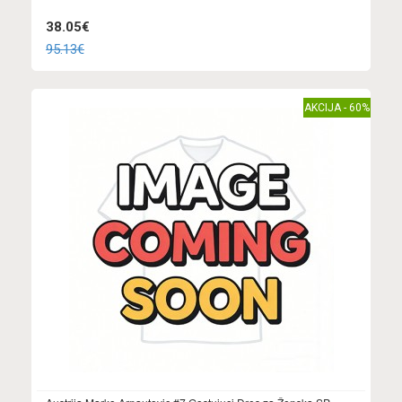
38.05€
95.13€
AKCIJA - 60%