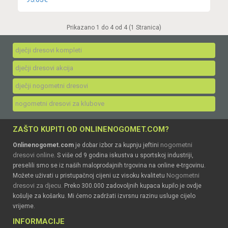
Prikazano 1 do 4 od 4 (1 Stranica)
dječji dresovi kompleti
dječji dresovi akcija
dječji nogometni dresovi
nogometni dresovi za klubove
ZAŠTO KUPITI OD ONLINENOGOMET.COM?
nogometni
Onlinenogomet.com
je dobar izbor za kupnju jeftini
dresovi online
. S više od 9 godina iskustva u sportskoj industriji,
preselili smo se iz naših maloprodajnih trgovina na online e-trgovinu.
Nogometni
Možete uživati u pristupačnoj cijeni uz visoku kvalitetu
dresovi za djecu
. Preko 300.000 zadovoljnih kupaca kupilo je ovdje
košulje za košarku. Mi ćemo zadržati izvrsnu razinu usluge cijelo
vrijeme.
INFORMACIJE