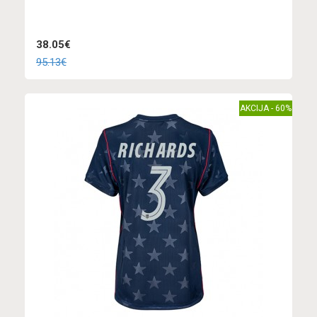
38.05€
95.13€
AKCIJA - 60%