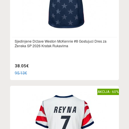
Sjedinjene Države Weston McKennie #8 Gostujuci Dres za
Ženska SP 2026 Kratak Rukavima
38.05€
95.13€
AKCIJA - 60%