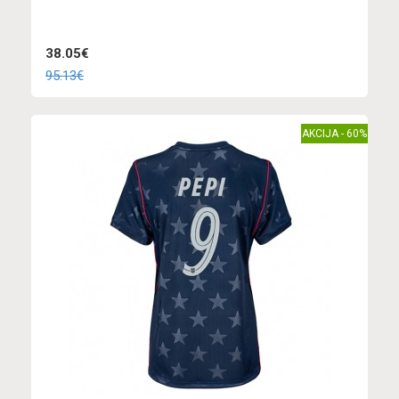
38.05€
95.13€
AKCIJA - 60%