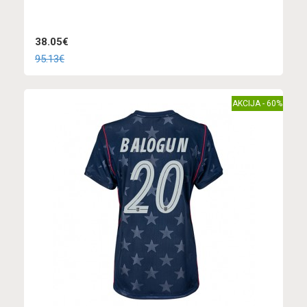
38.05€
95.13€
AKCIJA - 60%