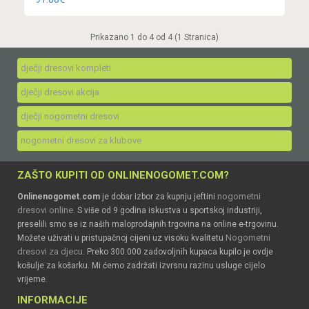
Prikazano 1 do 4 od 4 (1 Stranica)
dječji dresovi kompleti
dječji dresovi akcija
dječji nogometni dresovi
nogometni dresovi za klubove
ZAŠTO KUPITI OD ONLINENOGOMET.COM?
nogometni
Onlinenogomet.com
je dobar izbor za kupnju jeftini
dresovi online
. S više od 9 godina iskustva u sportskoj industriji,
preselili smo se iz naših maloprodajnih trgovina na online e-trgovinu.
Nogometni
Možete uživati u pristupačnoj cijeni uz visoku kvalitetu
dresovi za djecu
. Preko 300.000 zadovoljnih kupaca kupilo je ovdje
košulje za košarku. Mi ćemo zadržati izvrsnu razinu usluge cijelo
vrijeme.
INFORMACIJE