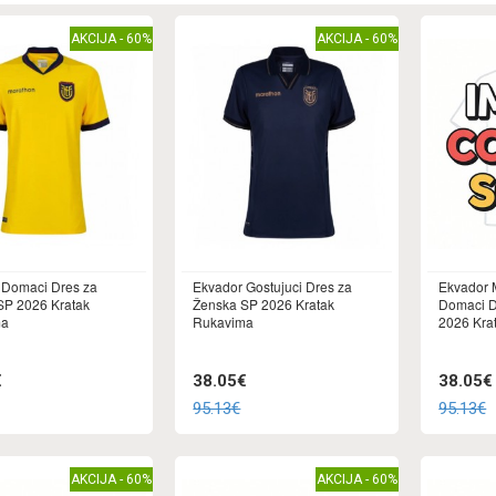
AKCIJA - 60%
AKCIJA - 60%
 Domaci Dres za
Ekvador Gostujuci Dres za
Ekvador 
SP 2026 Kratak
Ženska SP 2026 Kratak
Domaci D
ma
Rukavima
2026 Kra
€
38.05€
38.05€
95.13€
95.13€
AKCIJA - 60%
AKCIJA - 60%