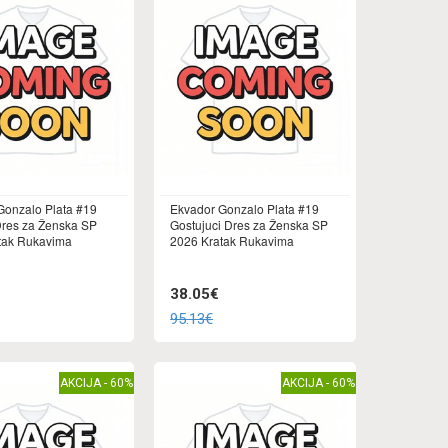
Gonzalo Plata #19
Ekvador Gonzalo Plata #19
res za Ženska SP
Gostujuci Dres za Ženska SP
tak Rukavima
2026 Kratak Rukavima
38.05€
95.13€
AKCIJA - 60%
AKCIJA - 60%