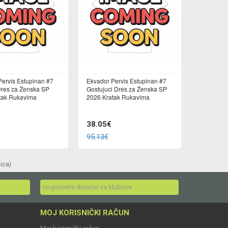
Pervis Estupinan #7
Ekvador Pervis Estupinan #7
res za Ženska SP
Gostujuci Dres za Ženska SP
tak Rukavima
2026 Kratak Rukavima
38.05€
95.13€
nica)
nogometni dresovi za klubove
MOJ KORISNIČKI RAČUN