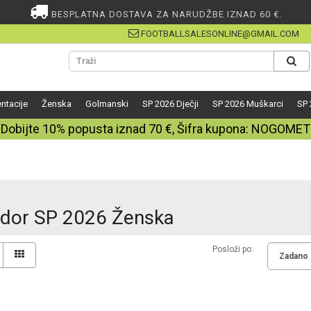
BESPLATNA DOSTAVA ZA NARUDŽBE IZNAD 60 €.
FOOTBALLSALESONLINE@GMAIL.COM
ntacije
Ženska
Golmanski
SP 2026 Dječji
SP 2026 Muškarci
SP 
Dobijte
10%
popusta iznad
70
€, Šifra kupona:
NOGOMET
dor SP 2026 Ženska
Posloži po: