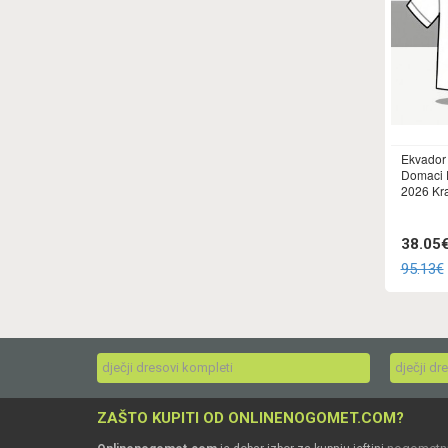
Ekvador 
Domaci 
2026 Kr
38.05
95.13€
dječji dresovi kompleti
dječji dr
ZAŠTO KUPITI OD ONLINENOGOMET.COM?