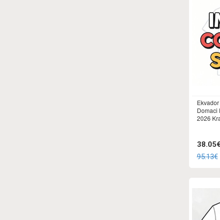
Ekvador
Domaci 
2026 Kr
38.05
95.13€