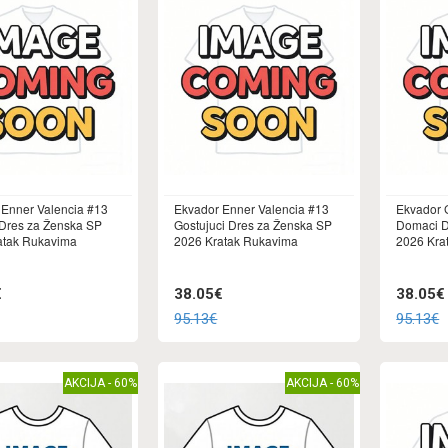
 Enner Valencia #13
Ekvador Enner Valencia #13
Ekvador 
Dres za Ženska SP
Gostujuci Dres za Ženska SP
Domaci D
atak Rukavima
2026 Kratak Rukavima
2026 Kra
€
38.05€
38.05€
95.13€
95.13€
AKCIJA - 60%
AKCIJA - 60%