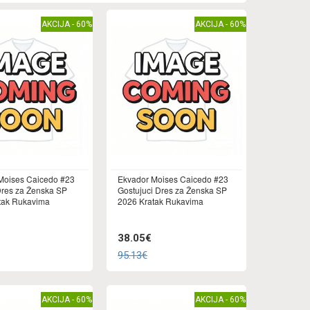
AKCIJA - 60%
AKCIJA - 60%
Moises Caicedo #23
Ekvador Moises Caicedo #23
res za Ženska SP
Gostujuci Dres za Ženska SP
tak Rukavima
2026 Kratak Rukavima
38.05€
95.13€
AKCIJA - 60%
AKCIJA - 60%