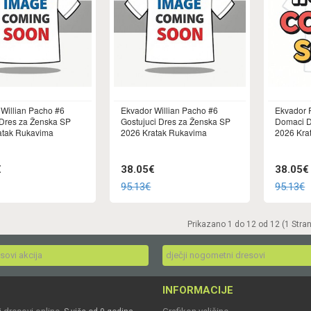
Willian Pacho #6
Ekvador Willian Pacho #6
Ekvador 
Dres za Ženska SP
Gostujuci Dres za Ženska SP
Domaci D
atak Rukavima
2026 Kratak Rukavima
2026 Kra
€
38.05€
38.05€
95.13€
95.13€
Prikazano 1 do 12 od 12 (1 Stra
esovi akcija
dječji nogometni dresovi
INFORMACIJE