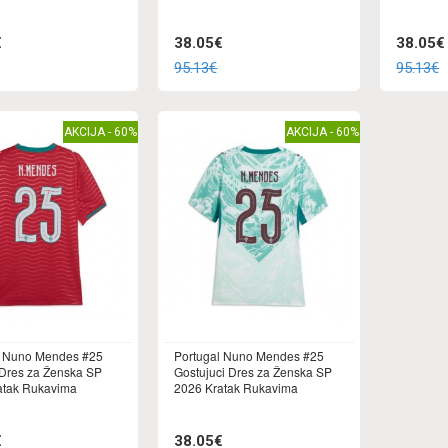
€
38.05€
38.05€
95.13€
95.13€
AKCIJA - 60%
AKCIJA - 60%
l Nuno Mendes #25
Portugal Nuno Mendes #25
Dres za Ženska SP
Gostujuci Dres za Ženska SP
atak Rukavima
2026 Kratak Rukavima
€
38.05€