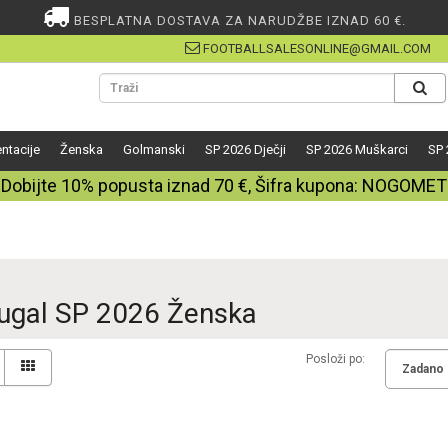
BESPLATNA DOSTAVA ZA NARUDŽBE IZNAD 60 €.
FOOTBALLSALESONLINE@GMAIL.COM
ntacije
Ženska
Golmanski
SP 2026 Dječji
SP 2026 Muškarci
SP 
Dobijte
10%
popusta iznad
70
€, Šifra kupona:
NOGOMET
ugal SP 2026 Ženska
Posloži po: