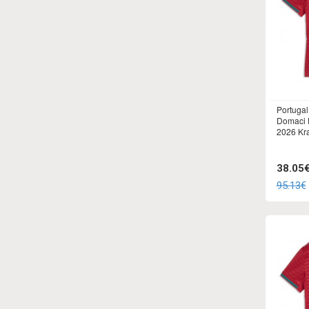
Portuga
Domaci 
2026 Kr
38.05
95.13€