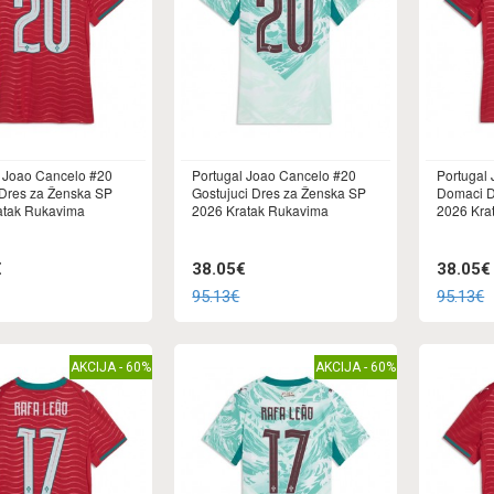
l Joao Cancelo #20
Portugal Joao Cancelo #20
Portugal 
Dres za Ženska SP
Gostujuci Dres za Ženska SP
Domaci D
atak Rukavima
2026 Kratak Rukavima
2026 Kra
€
38.05€
38.05€
95.13€
95.13€
AKCIJA - 60%
AKCIJA - 60%