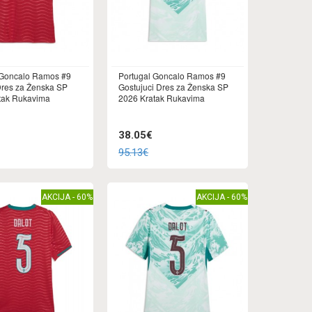
 Goncalo Ramos #9
Portugal Goncalo Ramos #9
res za Ženska SP
Gostujuci Dres za Ženska SP
tak Rukavima
2026 Kratak Rukavima
38.05€
95.13€
AKCIJA - 60%
AKCIJA - 60%