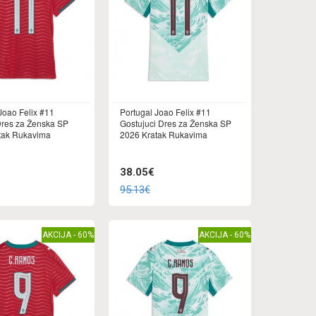
Joao Felix #11
Portugal Joao Felix #11
res za Ženska SP
Gostujuci Dres za Ženska SP
tak Rukavima
2026 Kratak Rukavima
38.05€
95.13€
AKCIJA - 60%
AKCIJA - 60%