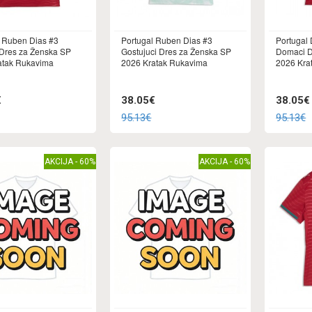
l Ruben Dias #3
Portugal Ruben Dias #3
Portugal 
Dres za Ženska SP
Gostujuci Dres za Ženska SP
Domaci D
atak Rukavima
2026 Kratak Rukavima
2026 Kra
€
38.05€
38.05€
95.13€
95.13€
AKCIJA - 60%
AKCIJA - 60%