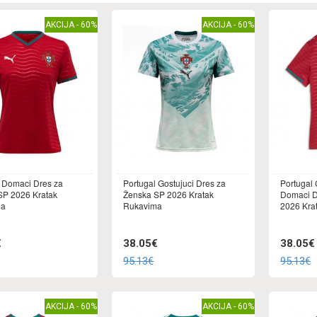
AKCIJA - 60%
AKCIJA - 60%
 Domaci Dres za
Portugal Gostujuci Dres za
Portugal 
SP 2026 Kratak
Ženska SP 2026 Kratak
Domaci D
ma
Rukavima
2026 Kra
€
38.05€
38.05€
95.13€
95.13€
AKCIJA - 60%
AKCIJA - 60%