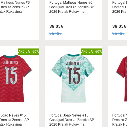
l Matheus Nunes #6
Portugal Matheus Nunes #6
Portugal
Dres za Ženska SP
Gostujuci Dres za Ženska SP
Domaci D
atak Rukavima
2026 Kratak Rukavima
2026 Kra
€
38.05€
38.05€
95.13€
95.13€
AKCIJA - 60%
AKCIJA - 60%
l Joao Neves #15
Portugal Joao Neves #15
Portugal
Dres za Ženska SP
Gostujuci Dres za Ženska SP
Dres za 
atak Rukavima
2026 Kratak Rukavima
Kratak R