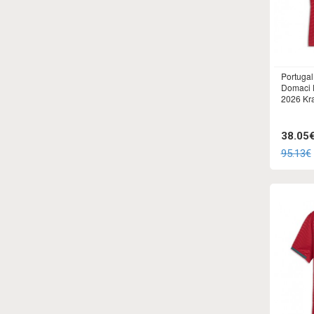
Portugal
Domaci 
2026 Kr
38.05
95.13€