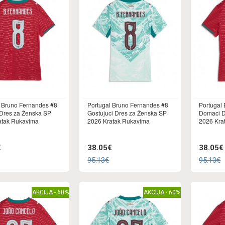
l Bruno Fernandes #8
Portugal Bruno Fernandes #8
Portugal 
Dres za Ženska SP
Gostujuci Dres za Ženska SP
Domaci D
atak Rukavima
2026 Kratak Rukavima
2026 Kra
€
38.05€
38.05€
95.13€
95.13€
AKCIJA - 60%
AKCIJA - 60%