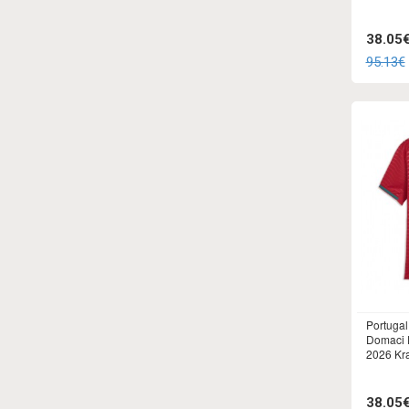
38.05
95.13€
Portuga
Domaci 
2026 Kr
38.05