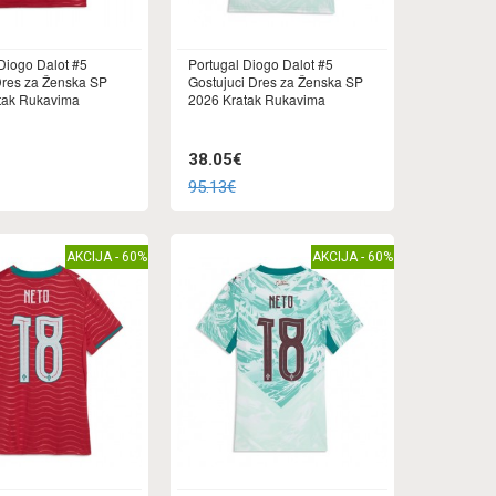
Diogo Dalot #5
Portugal Diogo Dalot #5
res za Ženska SP
Gostujuci Dres za Ženska SP
tak Rukavima
2026 Kratak Rukavima
38.05€
95.13€
AKCIJA - 60%
AKCIJA - 60%