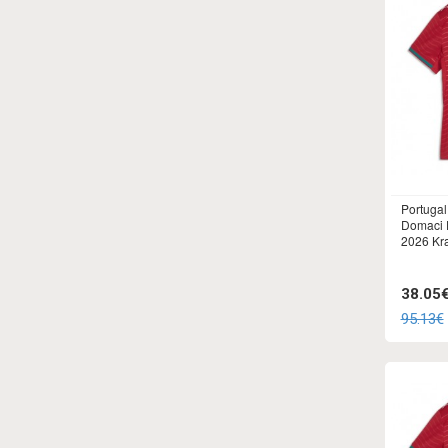
Portuga
Domaci 
2026 Kr
38.05
95.13€