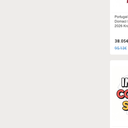
Portuga
Domaci 
2026 Kr
38.05
95.13€