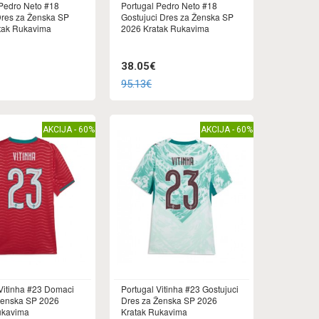
 Pedro Neto #18
Portugal Pedro Neto #18
res za Ženska SP
Gostujuci Dres za Ženska SP
tak Rukavima
2026 Kratak Rukavima
38.05€
95.13€
AKCIJA - 60%
AKCIJA - 60%
 Vitinha #23 Domaci
Portugal Vitinha #23 Gostujuci
Ženska SP 2026
Dres za Ženska SP 2026
ukavima
Kratak Rukavima