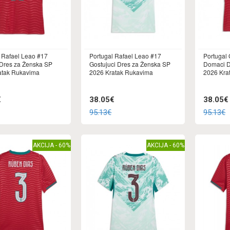
 Rafael Leao #17
Portugal Rafael Leao #17
Portugal
Dres za Ženska SP
Gostujuci Dres za Ženska SP
Domaci D
atak Rukavima
2026 Kratak Rukavima
2026 Kra
€
38.05€
38.05€
95.13€
95.13€
AKCIJA - 60%
AKCIJA - 60%