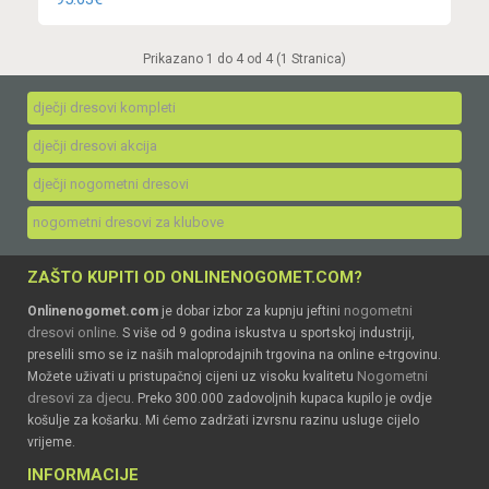
Prikazano 1 do 4 od 4 (1 Stranica)
dječji dresovi kompleti
dječji dresovi akcija
dječji nogometni dresovi
nogometni dresovi za klubove
ZAŠTO KUPITI OD ONLINENOGOMET.COM?
nogometni
Onlinenogomet.com
je dobar izbor za kupnju jeftini
dresovi online
. S više od 9 godina iskustva u sportskoj industriji,
preselili smo se iz naših maloprodajnih trgovina na online e-trgovinu.
Nogometni
Možete uživati u pristupačnoj cijeni uz visoku kvalitetu
dresovi za djecu
. Preko 300.000 zadovoljnih kupaca kupilo je ovdje
košulje za košarku. Mi ćemo zadržati izvrsnu razinu usluge cijelo
vrijeme.
INFORMACIJE