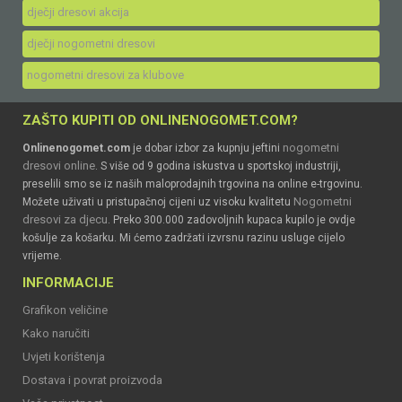
dječji dresovi akcija
dječji nogometni dresovi
nogometni dresovi za klubove
ZAŠTO KUPITI OD ONLINENOGOMET.COM?
nogometni
Onlinenogomet.com
je dobar izbor za kupnju jeftini
dresovi online
. S više od 9 godina iskustva u sportskoj industriji,
preselili smo se iz naših maloprodajnih trgovina na online e-trgovinu.
Nogometni
Možete uživati u pristupačnoj cijeni uz visoku kvalitetu
dresovi za djecu
. Preko 300.000 zadovoljnih kupaca kupilo je ovdje
košulje za košarku. Mi ćemo zadržati izvrsnu razinu usluge cijelo
vrijeme.
INFORMACIJE
Grafikon veličine
Kako naručiti
Uvjeti korištenja
Dostava i povrat proizvoda