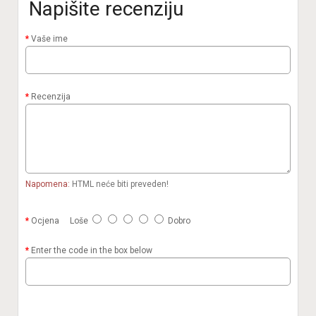
Napišite recenziju
Vaše ime
Recenzija
Napomena:
HTML neće biti preveden!
Ocjena
Loše
Dobro
Enter the code in the box below