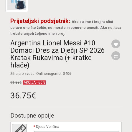
Prijateljski podsjetnik:
Ako su ime i broj na slici
upravo ono što želite, ne morate ih ponovno unositi. Ako ne, tada
trebate unijeti željeno ime i broj.
Argentina Lionel Messi #10
Domaci Dres za Dječji SP 2026
Kratak Rukavima (+ kratke
hlače)
Šifra proizvoda: Onlinenogomet_8406
91.88€
AKCIJA - 60%
36.75€
Dostupne opcije
Djeca Veličina