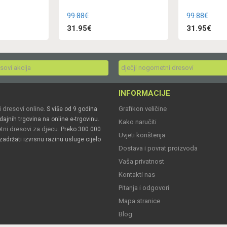
99.88€
99.88€
31.95€
31.95€
esovi akcija
dječji nogometni dresovi
INFORMACIJE
 dresovi online
Grafikon veličine
. S više od 9 godina
dajnih trgovina na online e-trgovinu.
Kako naručiti
ni dresovi za djecu
. Preko 300.000
Uvjeti korištenja
zadržati izvrsnu razinu usluge cijelo
Dostava i povrat proizvoda
Vaša privatnost
Kontakti nas
Pitanja i odgovori
Mapa stranice
Blog