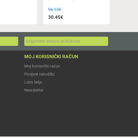
96.13€
30.45€
nogometni dresovi za klubove
MOJ KORISNIČKI RAČUN
Moj korisnički račun
Povijest narudžbi
Lista želja
Newsletter