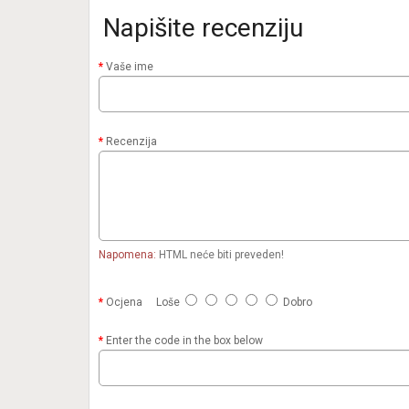
Napišite recenziju
Vaše ime
Recenzija
Napomena:
HTML neće biti preveden!
Ocjena
Loše
Dobro
Enter the code in the box below