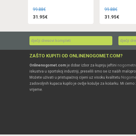
99.88€
99.88€
31.95€
31.95€
dječji dresovi kompleti
dječji dr
ZAŠTO KUPITI OD ONLINENOGOMET.COM?
nogometni
Onlinenogomet.com
je dobar izbor za kupnju jeftini
iskustva u sportskoj industriji, preselili smo se iz naših malopro
Nogomet
Možete uživati u pristupačnoj cijeni uz visoku kvalitetu
zadovoljnih kupaca kupilo je ovdje košulje za košarku. Mi ćemo 
vrijeme.