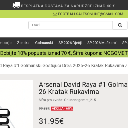
BESPLATNA DOSTAVA ZA NARUDŽBE IZNAD 60 €.
FOOTBALLSALESONLINE@GMAIL.COM
ntacije
Ženska
Golmanski
SP 2026 Dječji
SP 2026 Muškarci
SP 
Dobijte
10%
popusta iznad
70
€, Šifra kupona:
NOGOMET
d Raya #1 Golmanski Gostujuci Dres 2025-26 Kratak Rukavima
Arsenal David Raya #1 Golma
26 Kratak Rukavima
Šifra proizvoda: Onlinenogomet_215
99.88€
AKCIJA - 60%
31.95€