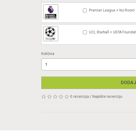
Premier League + No Room F
UCL Starball + UEFA Foundat
Količina
DODAJ
0 recenzija
/
Napišite recenziju