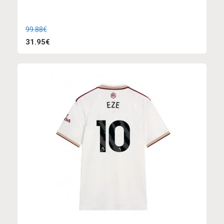
99.88€
31.95€