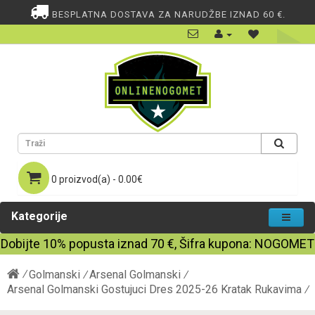
BESPLATNA DOSTAVA ZA NARUDŽBE IZNAD 60 €.
0 proizvod(a) - 0.00€
Kategorije
Dobijte
10%
popusta iznad
70
€, Šifra kupona:
NOGOMET
Golmanski
Arsenal Golmanski
Arsenal Golmanski Gostujuci Dres 2025-26 Kratak Rukavima