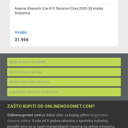
Arsenal Eberechi Eze #10 Rezervni Dres 2025-26 Kratak
Rukavima
99.88€
31.95€
dječji dresovi kompleti
dječji dresovi akcija
dječji nogometni dresovi
nogometni dresovi za klubove
ZAŠTO KUPITI OD ONLINENOGOMET.COM?
nogometni
Onlinenogomet.com
je dobar izbor za kupnju jeftini
dresovi online
. S više od 9 godina iskustva u sportskoj industriji,
preselili smo se iz naših maloprodajnih trgovina na online e-trgovinu.