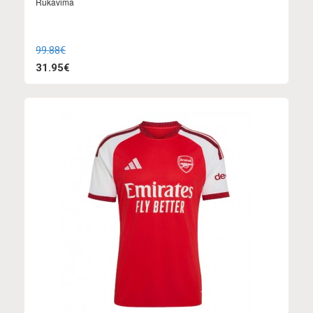
Rukavima
99.88€
31.95€