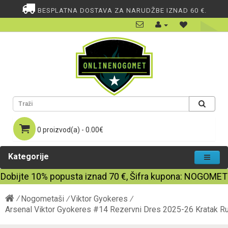
BESPLATNA DOSTAVA ZA NARUDŽBE IZNAD 60 €.
0 proizvod(a) - 0.00€
Kategorije
Dobijte
10%
popusta iznad
70
€, Šifra kupona:
NOGOMET
Nogometaši
Viktor Gyokeres
Arsenal Viktor Gyokeres #14 Rezervni Dres 2025-26 Kratak R