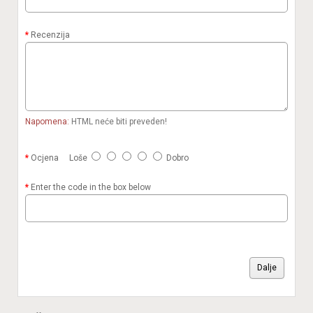
Recenzija
Napomena:
HTML neće biti preveden!
Ocjena
Loše
Dobro
Enter the code in the box below
Dalje