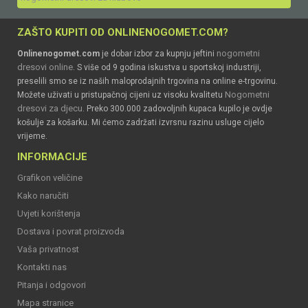
ZAŠTO KUPITI OD ONLINENOGOMET.COM?
nogometni
Onlinenogomet.com
je dobar izbor za kupnju jeftini
dresovi online
. S više od 9 godina iskustva u sportskoj industriji,
preselili smo se iz naših maloprodajnih trgovina na online e-trgovinu.
Nogometni
Možete uživati u pristupačnoj cijeni uz visoku kvalitetu
dresovi za djecu
. Preko 300.000 zadovoljnih kupaca kupilo je ovdje
košulje za košarku. Mi ćemo zadržati izvrsnu razinu usluge cijelo
vrijeme.
INFORMACIJE
Grafikon veličine
Kako naručiti
Uvjeti korištenja
Dostava i povrat proizvoda
Vaša privatnost
Kontakti nas
Pitanja i odgovori
Mapa stranice