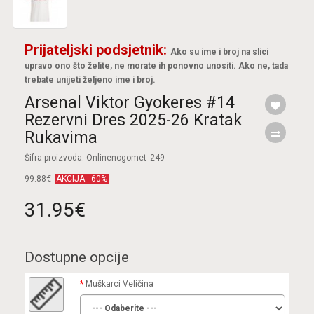
Prijateljski podsjetnik:
Ako su ime i broj na slici
upravo ono što želite, ne morate ih ponovno unositi. Ako ne, tada
trebate unijeti željeno ime i broj.
Arsenal Viktor Gyokeres #14
Rezervni Dres 2025-26 Kratak
Rukavima
Šifra proizvoda: Onlinenogomet_249
99.88€
AKCIJA - 60%
31.95€
Dostupne opcije
Muškarci Veličina