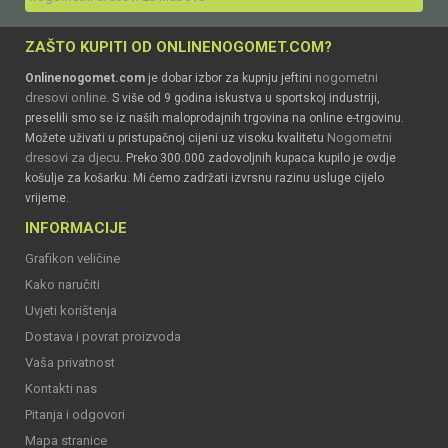
ZAŠTO KUPITI OD ONLINENOGOMET.COM?
nogometni
Onlinenogomet.com
je dobar izbor za kupnju jeftini
dresovi online
. S više od 9 godina iskustva u sportskoj industriji,
preselili smo se iz naših maloprodajnih trgovina na online e-trgovinu.
Nogometni
Možete uživati u pristupačnoj cijeni uz visoku kvalitetu
dresovi za djecu
. Preko 300.000 zadovoljnih kupaca kupilo je ovdje
košulje za košarku. Mi ćemo zadržati izvrsnu razinu usluge cijelo
vrijeme.
INFORMACIJE
Grafikon veličine
Kako naručiti
Uvjeti korištenja
Dostava i povrat proizvoda
Vaša privatnost
Kontakti nas
Pitanja i odgovori
Mapa stranice