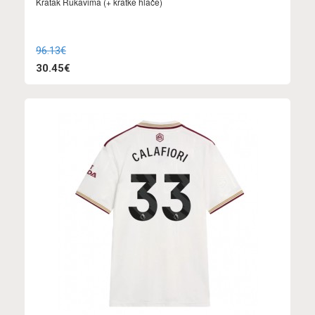
Kratak Rukavima (+ kratke hlače)
96.13€
30.45€