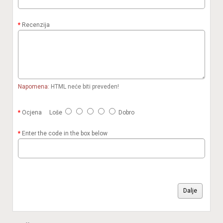
Recenzija
Napomena:
HTML neće biti preveden!
Ocjena
Loše
Dobro
Enter the code in the box below
Dalje