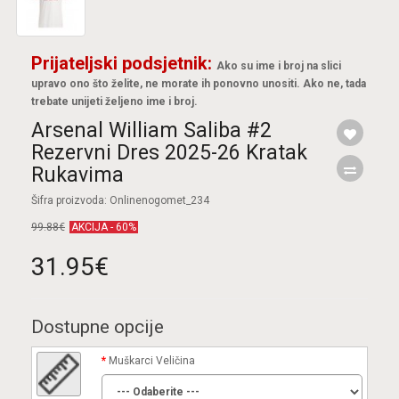
Prijateljski podsjetnik:
Ako su ime i broj na slici
upravo ono što želite, ne morate ih ponovno unositi. Ako ne, tada
trebate unijeti željeno ime i broj.
Arsenal William Saliba #2
Rezervni Dres 2025-26 Kratak
Rukavima
Šifra proizvoda: Onlinenogomet_234
99.88€
AKCIJA - 60%
31.95€
Dostupne opcije
Muškarci Veličina