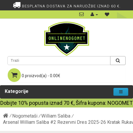
BESPLATNA DOSTAVA ZA NARUDŽBE IZNAD 60 €.
0 proizvod(a) - 0.00€
Kategorije
Dobijte
10%
popusta iznad
70
€, Šifra kupona:
NOGOMET
Nogometaši
William Saliba
Arsenal William Saliba #2 Rezervni Dres 2025-26 Kratak Ruka