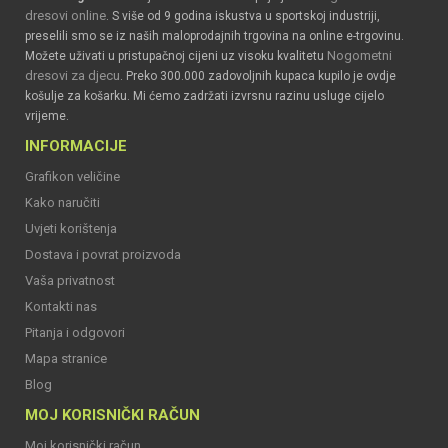
dresovi online
. S više od 9 godina iskustva u sportskoj industriji,
preselili smo se iz naših maloprodajnih trgovina na online e-trgovinu.
Nogometni
Možete uživati u pristupačnoj cijeni uz visoku kvalitetu
dresovi za djecu
. Preko 300.000 zadovoljnih kupaca kupilo je ovdje
košulje za košarku. Mi ćemo zadržati izvrsnu razinu usluge cijelo
vrijeme.
INFORMACIJE
Grafikon veličine
Kako naručiti
Uvjeti korištenja
Dostava i povrat proizvoda
Vaša privatnost
Kontakti nas
Pitanja i odgovori
Mapa stranice
Blog
MOJ KORISNIČKI RAČUN
Moj korisnički račun