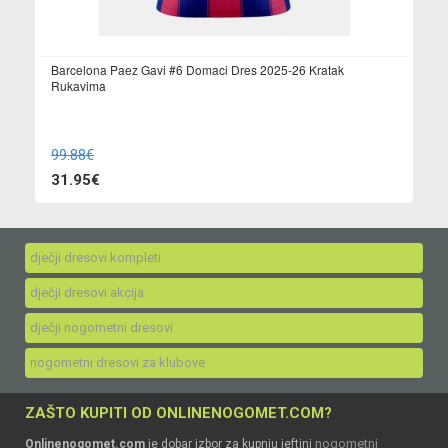
Barcelona Paez Gavi #6 Domaci Dres 2025-26 Kratak
Rukavima
99.88€
31.95€
dječji dresovi kompleti
dječji dresovi akcija
dječji nogometni dresovi
nogometni dresovi za klubove
ZAŠTO KUPITI OD ONLINENOGOMET.COM?
nogometni
Onlinenogomet.com
je dobar izbor za kupnju jeftini