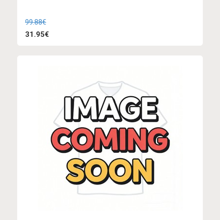
99.88€
31.95€