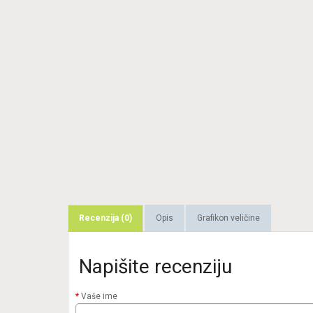
Recenzija (0)
Opis
Grafikon veličine
Napišite recenziju
Vaše ime