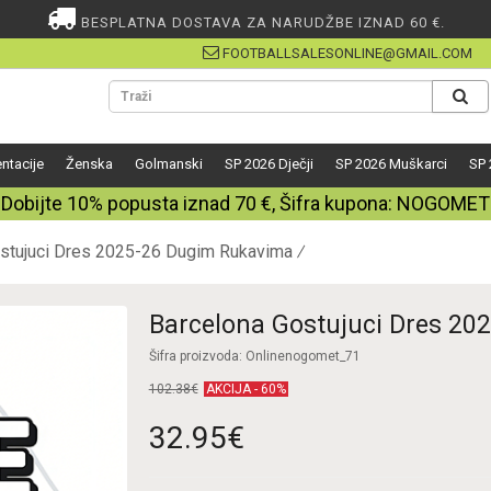
BESPLATNA DOSTAVA ZA NARUDŽBE IZNAD 60 €.
FOOTBALLSALESONLINE@GMAIL.COM
ntacije
Ženska
Golmanski
SP 2026 Dječji
SP 2026 Muškarci
SP 
Dobijte
10%
popusta iznad
70
€, Šifra kupona:
NOGOMET
stujuci Dres 2025-26 Dugim Rukavima
Barcelona Gostujuci Dres 20
Šifra proizvoda: Onlinenogomet_71
102.38€
AKCIJA - 60%
32.95€