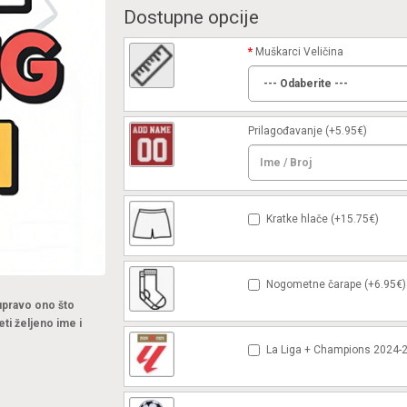
Dostupne opcije
Muškarci Veličina
Prilagođavanje
(+5.95€)
Kratke hlače (+15.75€)
Nogometne čarape (+6.95€)
 upravo ono što
eti željeno ime i
La Liga + Champions 2024-2