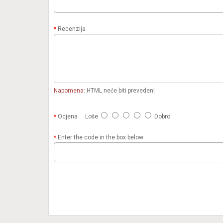
Recenzija
Napomena:
HTML neće biti preveden!
Ocjena
Loše
Dobro
Enter the code in the box below