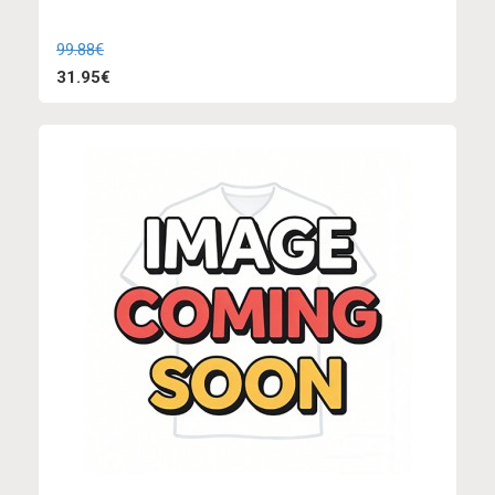
99.88€
31.95€