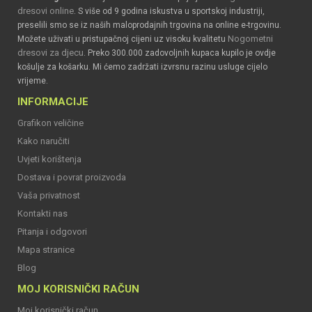
dresovi online
. S više od 9 godina iskustva u sportskoj industriji,
preselili smo se iz naših maloprodajnih trgovina na online e-trgovinu.
Nogometni
Možete uživati u pristupačnoj cijeni uz visoku kvalitetu
dresovi za djecu
. Preko 300.000 zadovoljnih kupaca kupilo je ovdje
košulje za košarku. Mi ćemo zadržati izvrsnu razinu usluge cijelo
vrijeme.
INFORMACIJE
Grafikon veličine
Kako naručiti
Uvjeti korištenja
Dostava i povrat proizvoda
Vaša privatnost
Kontakti nas
Pitanja i odgovori
Mapa stranice
Blog
MOJ KORISNIČKI RAČUN
Moj korisnički račun