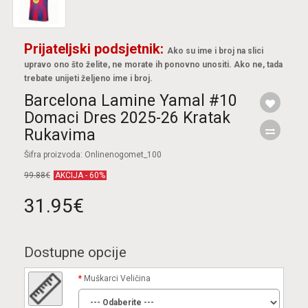
Prijateljski podsjetnik:
Ako su ime i broj na slici
upravo ono što želite, ne morate ih ponovno unositi. Ako ne, tada
trebate unijeti željeno ime i broj.
Barcelona Lamine Yamal #10
Domaci Dres 2025-26 Kratak
Rukavima
Šifra proizvoda: Onlinenogomet_100
99.88€
AKCIJA - 60%
31.95€
Dostupne opcije
Muškarci Veličina