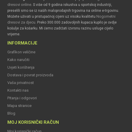
dresovi online
. S više od 9 godina iskustva u sportskoj industriji,
preselili smo se iz naših maloprodajnih trgovina na online e-trgovinu.
Nogometni
Možete uživati u pristupačnoj cijeni uz visoku kvalitetu
dresovi za djecu
. Preko 300.000 zadovoljnih kupaca kupilo je ovdje
košulje za košarku. Mi ćemo zadržati izvrsnu razinu usluge cijelo
vrijeme.
INFORMACIJE
Grafikon veličine
Kako naručiti
Uvjeti korištenja
Dostava i povrat proizvoda
Vaša privatnost
Kontakti nas
Pitanja i odgovori
Mapa stranice
Blog
MOJ KORISNIČKI RAČUN
Moj korisnički račun