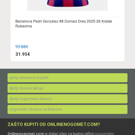
Barcelona Pedri Gonzalez #8 Domaci Dres 2025-26 Kratak
Rukavima
99.88€
31.95€
dječji dresovi kompleti
dječji dresovi akcija
dječji nogometni dresovi
nogometni dresovi za klubove
ZAŠTO KUPITI OD ONLINENOGOMET.COM?
nogometni
Onlinenogomet.com
je dobar izbor za kupnju jeftini