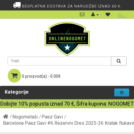
BESPLATNA DOSTAVA ZA NARUDŽBE IZNAD 60 €.
0 proizvod(a) - 0.00€
Kategorije
Dobijte
10%
popusta iznad
70
€, Šifra kupona:
NOGOMET
Nogometaši
Paez Gavi
Barcelona Paez Gavi #6 Rezervni Dres 2025-26 Kratak Rukav