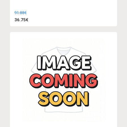
91.88€
36.75€