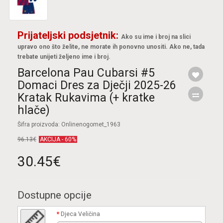
Prijateljski podsjetnik:
Ako su ime i broj na slici
upravo ono što želite, ne morate ih ponovno unositi. Ako ne, tada
trebate unijeti željeno ime i broj.
Barcelona Pau Cubarsi #5
Domaci Dres za Dječji 2025-26
Kratak Rukavima (+ kratke
hlače)
Šifra proizvoda: Onlinenogomet_1963
96.13€
AKCIJA - 60%
30.45€
Dostupne opcije
Djeca Veličina