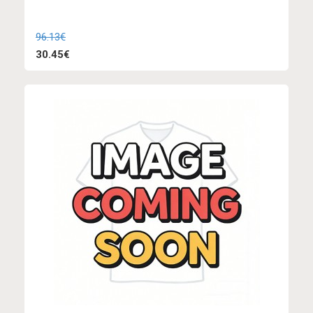
96.13€
30.45€