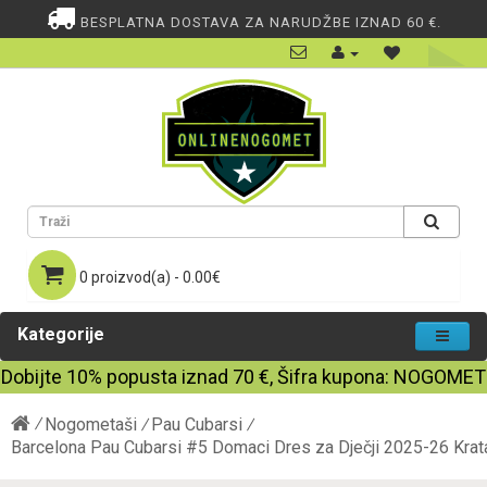
BESPLATNA DOSTAVA ZA NARUDŽBE IZNAD 60 €.
0 proizvod(a) - 0.00€
Kategorije
Dobijte
10%
popusta iznad
70
€, Šifra kupona:
NOGOMET
Nogometaši
Pau Cubarsi
Barcelona Pau Cubarsi #5 Domaci Dres za Dječji 2025-26 Krata