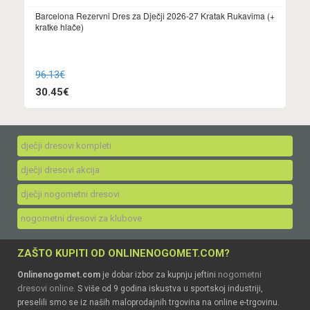
Barcelona Rezervni Dres za Dječji 2026-27 Kratak Rukavima (+
kratke hlače)
96.13€
30.45€
dječji dresovi kompleti
dječji dresovi akcija
dječji nogometni dresovi
nogometni dresovi za klubove
ZAŠTO KUPITI OD ONLINENOGOMET.COM?
nogometni
Onlinenogomet.com
je dobar izbor za kupnju jeftini
dresovi online
. S više od 9 godina iskustva u sportskoj industriji,
preselili smo se iz naših maloprodajnih trgovina na online e-trgovinu.