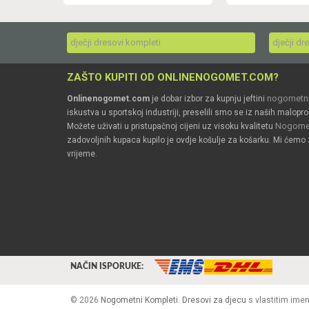
dječji dresovi kompleti
dječji dr
ZAŠTO KUPITI OD ONLINENOGOMET.COM?
nogometni
Onlinenogomet.com
je dobar izbor za kupnju jeftini
iskustva u sportskoj industriji, preselili smo se iz naših malopro
Nogomet
Možete uživati u pristupačnoj cijeni uz visoku kvalitetu
zadovoljnih kupaca kupilo je ovdje košulje za košarku. Mi ćemo 
vrijeme.
NAČIN ISPORUKE:
© 2026
Nogometni Kompleti
.
Dresovi za djecu
s vlastitim ime