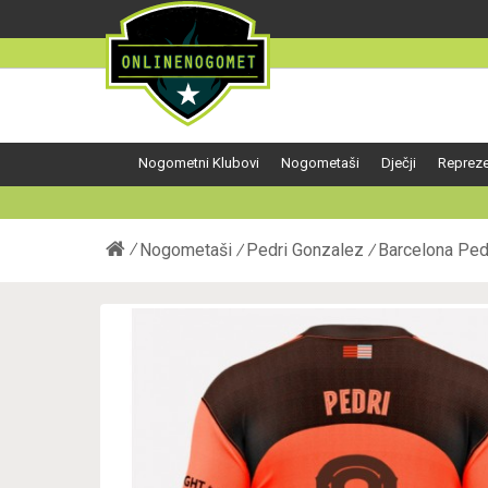
Nogometni Klubovi
Nogometaši
Dječji
Repreze
Nogometaši
Pedri Gonzalez
Barcelona Ped