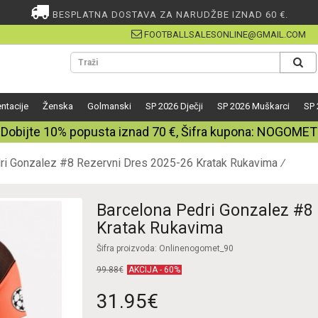
BESPLATNA DOSTAVA ZA NARUDŽBE IZNAD 60 €.
FOOTBALLSALESONLINE@GMAIL.COM
ntacije
Ženska
Golmanski
SP 2026 Dječji
SP 2026 Muškarci
SP 
Dobijte
10%
popusta iznad
70
€, Šifra kupona:
NOGOMET
ri Gonzalez #8 Rezervni Dres 2025-26 Kratak Rukavima
Barcelona Pedri Gonzalez #8 
Kratak Rukavima
Šifra proizvoda: Onlinenogomet_90
99.88€
AKCIJA - 60%
31.95€