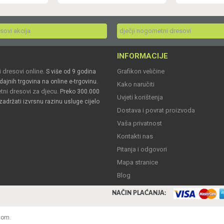
esovi akcija
dječji nogometni dresovi
INFORMACIJE
 dresovi online
Grafikon veličine
. S više od 9 godina
dajnih trgovina na online e-trgovinu.
Kako naručiti
ni dresovi za djecu
. Preko 300.000
Uvjeti korištenja
zadržati izvrsnu razinu usluge cijelo
Dostava i povrat proizvoda
Vaša privatnost
Kontakti nas
Pitanja i odgovori
Mapa stranice
Blog
NAČIN PLAĆANJA:
nom.