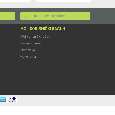
nogometni dresovi za klubove
MOJ KORISNIČKI RAČUN
Moj korisnički račun
Povijest narudžbi
Lista želja
Newsletter