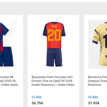
onzalez #8
Španjolska Pedri Gonzalez #20
Barcelona Fer
ečji 2025-26
Domaci Dres za Dječji SP 2026
Gostujuci Dre
 kratke hlače)
Kratak Rukavima (+ kratke hlače)
Rukavima
91.88€
99.88€
36.75€
31.95€