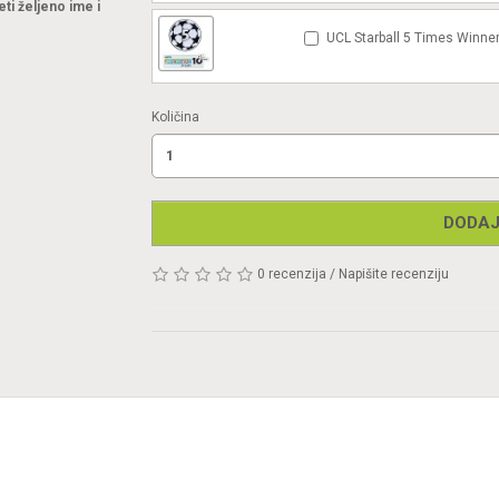
eti željeno ime i
UCL Starball 5 Times Winner
Količina
DODAJ
0 recenzija
/
Napišite recenziju