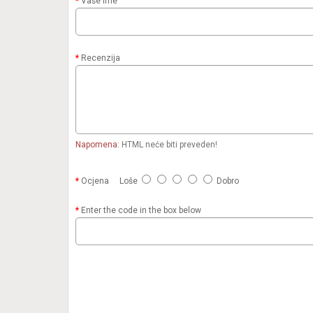
Vaše ime
Recenzija
Napomena:
HTML neće biti preveden!
Ocjena
Loše
Dobro
Enter the code in the box below