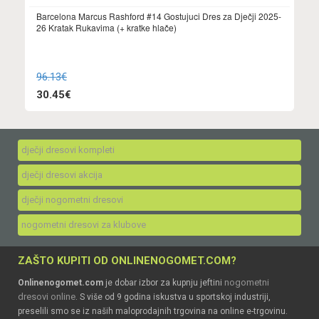
Barcelona Marcus Rashford #14 Gostujuci Dres za Dječji 2025-
26 Kratak Rukavima (+ kratke hlače)
96.13€
30.45€
dječji dresovi kompleti
dječji dresovi akcija
dječji nogometni dresovi
nogometni dresovi za klubove
ZAŠTO KUPITI OD ONLINENOGOMET.COM?
nogometni
Onlinenogomet.com
je dobar izbor za kupnju jeftini
dresovi online
. S više od 9 godina iskustva u sportskoj industriji,
preselili smo se iz naših maloprodajnih trgovina na online e-trgovinu.