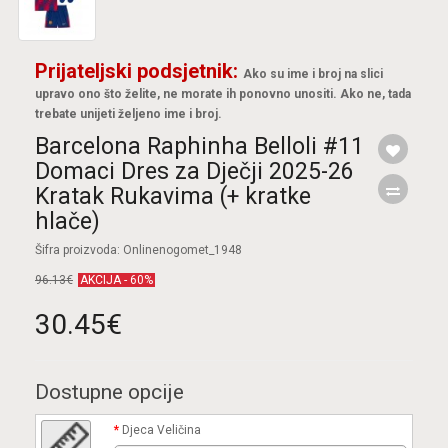
Prijateljski podsjetnik:
Ako su ime i broj na slici
upravo ono što želite, ne morate ih ponovno unositi. Ako ne, tada
trebate unijeti željeno ime i broj.
Barcelona Raphinha Belloli #11
Domaci Dres za Dječji 2025-26
Kratak Rukavima (+ kratke
hlače)
Šifra proizvoda: Onlinenogomet_1948
96.13€
AKCIJA - 60%
30.45€
Dostupne opcije
Djeca Veličina