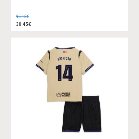
96.13€
30.45€