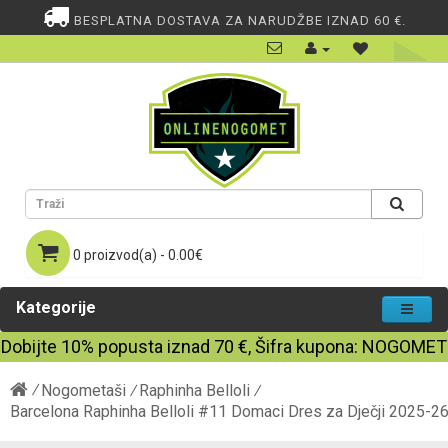
BESPLATNA DOSTAVA ZA NARUDŽBE IZNAD 60 €.
0 proizvod(a) - 0.00€
Kategorije
Dobijte
10%
popusta iznad
70
€, Šifra kupona:
NOGOMET
Nogometaši
Raphinha Belloli
Barcelona Raphinha Belloli #11 Domaci Dres za Dječji 2025-26