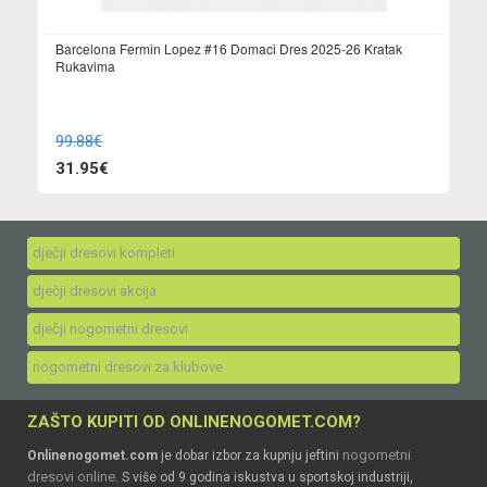
Barcelona Fermin Lopez #16 Domaci Dres 2025-26 Kratak
Rukavima
99.88€
31.95€
dječji dresovi kompleti
dječji dresovi akcija
dječji nogometni dresovi
nogometni dresovi za klubove
ZAŠTO KUPITI OD ONLINENOGOMET.COM?
nogometni
Onlinenogomet.com
je dobar izbor za kupnju jeftini
dresovi online
. S više od 9 godina iskustva u sportskoj industriji,