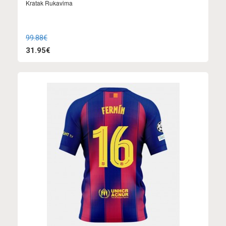
Kratak Rukavima
99.88€
31.95€