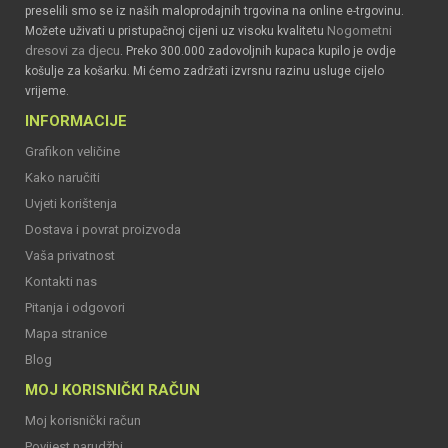
preselili smo se iz naših maloprodajnih trgovina na online e-trgovinu.
Nogometni
Možete uživati u pristupačnoj cijeni uz visoku kvalitetu
dresovi za djecu
. Preko 300.000 zadovoljnih kupaca kupilo je ovdje
košulje za košarku. Mi ćemo zadržati izvrsnu razinu usluge cijelo
vrijeme.
INFORMACIJE
Grafikon veličine
Kako naručiti
Uvjeti korištenja
Dostava i povrat proizvoda
Vaša privatnost
Kontakti nas
Pitanja i odgovori
Mapa stranice
Blog
MOJ KORISNIČKI RAČUN
Moj korisnički račun
Povijest narudžbi