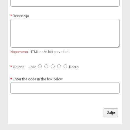
Recenzija
Napomena:
HTML neće biti preveden!
Ocjena
Loše
Dobro
Enter the code in the box below
Dalje