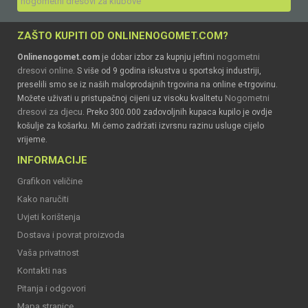
nogometni dresovi za klubove
ZAŠTO KUPITI OD ONLINENOGOMET.COM?
nogometni
Onlinenogomet.com
je dobar izbor za kupnju jeftini
dresovi online
. S više od 9 godina iskustva u sportskoj industriji,
preselili smo se iz naših maloprodajnih trgovina na online e-trgovinu.
Nogometni
Možete uživati u pristupačnoj cijeni uz visoku kvalitetu
dresovi za djecu
. Preko 300.000 zadovoljnih kupaca kupilo je ovdje
košulje za košarku. Mi ćemo zadržati izvrsnu razinu usluge cijelo
vrijeme.
INFORMACIJE
Grafikon veličine
Kako naručiti
Uvjeti korištenja
Dostava i povrat proizvoda
Vaša privatnost
Kontakti nas
Pitanja i odgovori
Mapa stranice