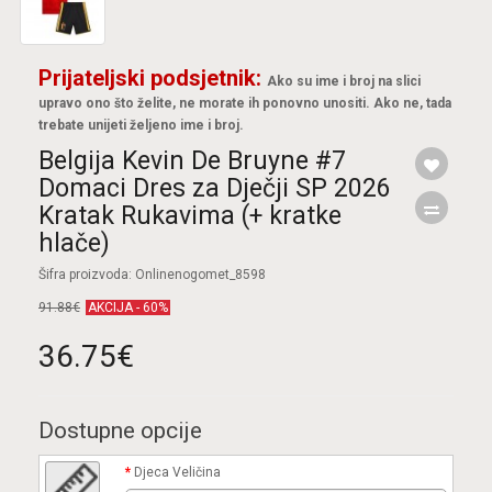
Prijateljski podsjetnik:
Ako su ime i broj na slici
upravo ono što želite, ne morate ih ponovno unositi. Ako ne, tada
trebate unijeti željeno ime i broj.
Belgija Kevin De Bruyne #7
Domaci Dres za Dječji SP 2026
Kratak Rukavima (+ kratke
hlače)
Šifra proizvoda: Onlinenogomet_8598
91.88€
AKCIJA - 60%
36.75€
Dostupne opcije
Djeca Veličina