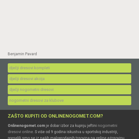
Benjamin Pavard
dječji dresovi kompleti
dječji dresovi akcija
dječji nogometni dresovi
nogometni dresovi za klubove
ZAŠTO KUPITI OD ONLINENOGOMET.COM?
nogometni
Onlinenogomet.com
je dobar izbor za kupnju jeftini
dresovi online
. S više od 9 godina iskustva u sportskoj industriji,
preselili smo se iz naših maloprodajnih trgovina na online e-trgovinu.