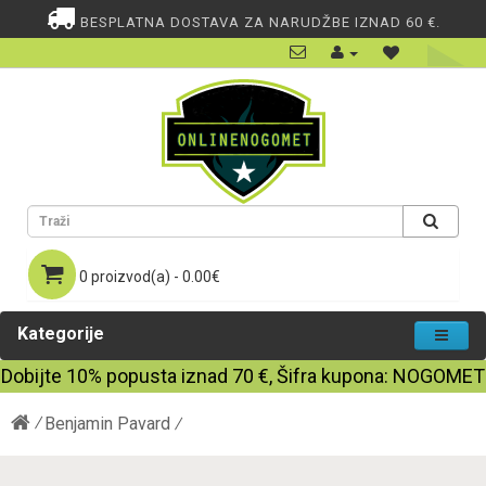
BESPLATNA DOSTAVA ZA NARUDŽBE IZNAD 60 €.
0 proizvod(a) - 0.00€
Kategorije
Dobijte
10%
popusta iznad
70
€, Šifra kupona:
NOGOMET
Benjamin Pavard