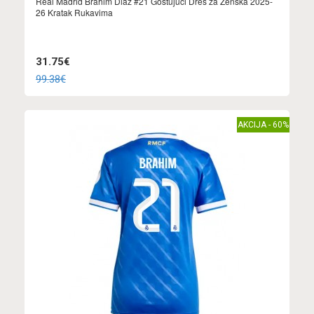
Real Madrid Brahim Diaz #21 Gostujuci Dres za Ženska 2025-
26 Kratak Rukavima
31.75€
99.38€
AKCIJA - 60%