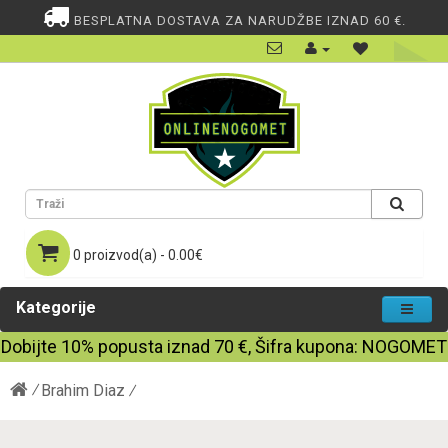
BESPLATNA DOSTAVA ZA NARUDŽBE IZNAD 60 €.
0 proizvod(a) - 0.00€
Kategorije
Dobijte
10%
popusta iznad
70
€, Šifra kupona:
NOGOMET
Brahim Diaz