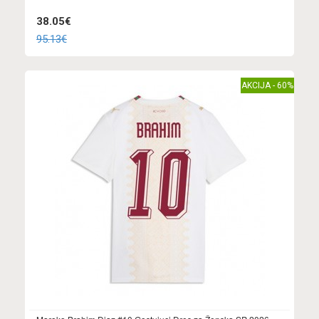
38.05€
95.13€
AKCIJA - 60%