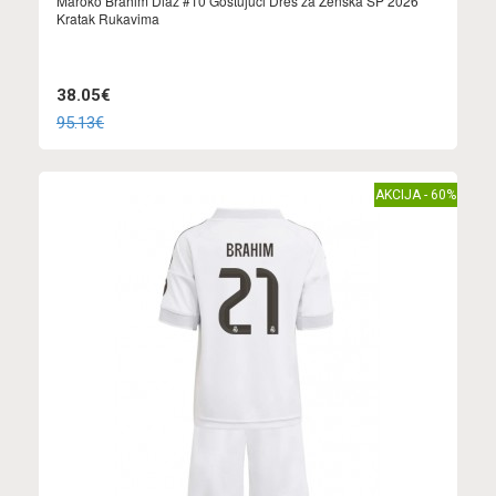
Maroko Brahim Diaz #10 Gostujuci Dres za Ženska SP 2026
Kratak Rukavima
38.05€
95.13€
AKCIJA - 60%