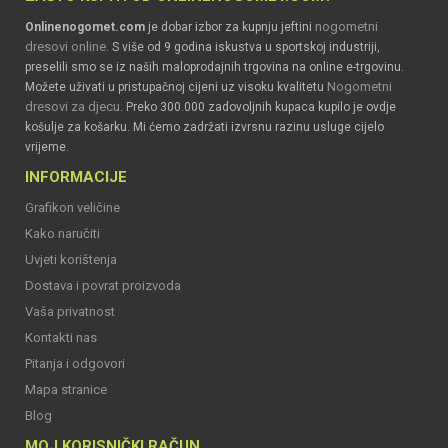
nogometni
Onlinenogomet.com
je dobar izbor za kupnju jeftini
dresovi online
. S više od 9 godina iskustva u sportskoj industriji,
preselili smo se iz naših maloprodajnih trgovina na online e-trgovinu.
Nogometni
Možete uživati u pristupačnoj cijeni uz visoku kvalitetu
dresovi za djecu
. Preko 300.000 zadovoljnih kupaca kupilo je ovdje
košulje za košarku. Mi ćemo zadržati izvrsnu razinu usluge cijelo
vrijeme.
INFORMACIJE
Grafikon veličine
Kako naručiti
Uvjeti korištenja
Dostava i povrat proizvoda
Vaša privatnost
Kontakti nas
Pitanja i odgovori
Mapa stranice
Blog
MOJ KORISNIČKI RAČUN