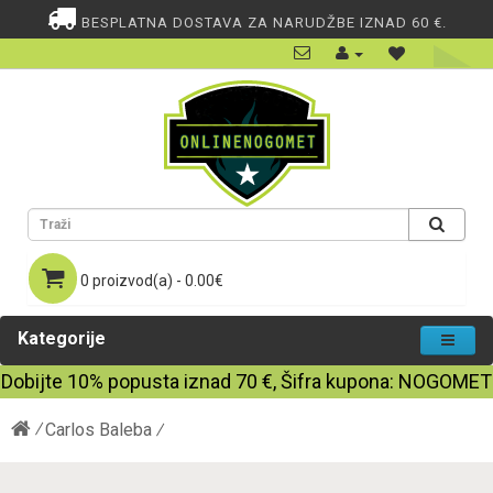
BESPLATNA DOSTAVA ZA NARUDŽBE IZNAD 60 €.
0 proizvod(a) - 0.00€
Kategorije
Dobijte
10%
popusta iznad
70
€, Šifra kupona:
NOGOMET
Carlos Baleba