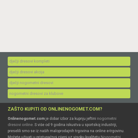
dječji dresovi kompleti
dječji dresovi akcija
dječji nogometni dresovi
nogometni dresovi za klubove
ZAŠTO KUPITI OD ONLINENOGOMET.COM?
nogometni
Onlinenogomet.com
je dobar izbor za kupnju jeftini
dresovi online
. S više od 9 godina iskustva u sportskoj industriji,
preselili smo se iz naših maloprodajnih trgovina na online e-trgovinu.
Nogometni
Možete uživati u pristupačnoj cijeni uz visoku kvalitetu