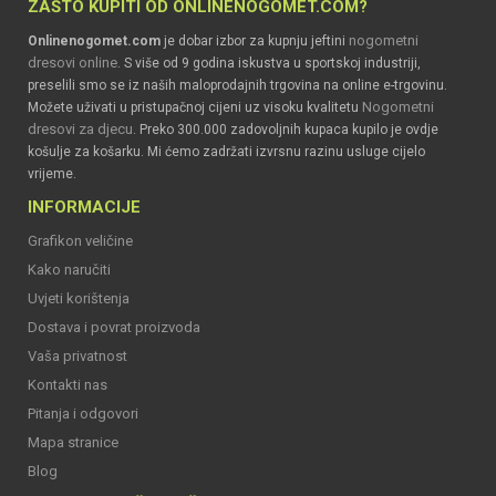
ZAŠTO KUPITI OD ONLINENOGOMET.COM?
nogometni
Onlinenogomet.com
je dobar izbor za kupnju jeftini
dresovi online
. S više od 9 godina iskustva u sportskoj industriji,
preselili smo se iz naših maloprodajnih trgovina na online e-trgovinu.
Nogometni
Možete uživati u pristupačnoj cijeni uz visoku kvalitetu
dresovi za djecu
. Preko 300.000 zadovoljnih kupaca kupilo je ovdje
košulje za košarku. Mi ćemo zadržati izvrsnu razinu usluge cijelo
vrijeme.
INFORMACIJE
Grafikon veličine
Kako naručiti
Uvjeti korištenja
Dostava i povrat proizvoda
Vaša privatnost
Kontakti nas
Pitanja i odgovori
Mapa stranice
Blog