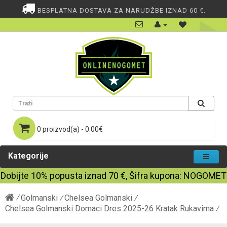
BESPLATNA DOSTAVA ZA NARUDŽBE IZNAD 60 €.
0 proizvod(a) - 0.00€
Kategorije
Dobijte
10%
popusta iznad
70
€, Šifra kupona:
NOGOMET
Golmanski
Chelsea Golmanski
Chelsea Golmanski Domaci Dres 2025-26 Kratak Rukavima