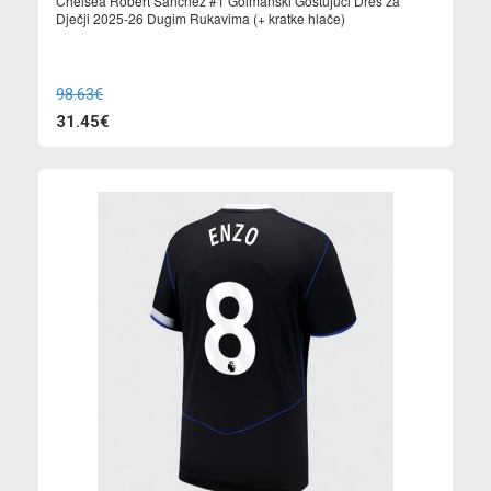
Chelsea Robert Sanchez #1 Golmanski Gostujuci Dres za
Dječji 2025-26 Dugim Rukavima (+ kratke hlače)
98.63€
31.45€