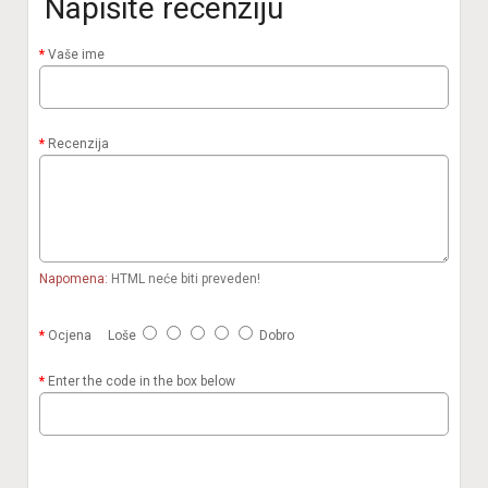
Napišite recenziju
Vaše ime
Recenzija
Napomena:
HTML neće biti preveden!
Ocjena
Loše
Dobro
Enter the code in the box below