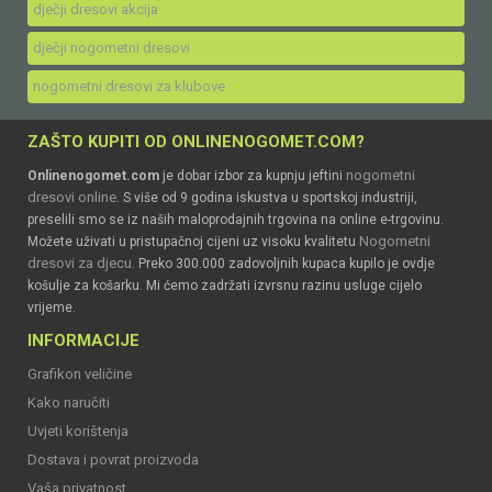
dječji dresovi akcija
dječji nogometni dresovi
nogometni dresovi za klubove
ZAŠTO KUPITI OD ONLINENOGOMET.COM?
nogometni
Onlinenogomet.com
je dobar izbor za kupnju jeftini
dresovi online
. S više od 9 godina iskustva u sportskoj industriji,
preselili smo se iz naših maloprodajnih trgovina na online e-trgovinu.
Nogometni
Možete uživati u pristupačnoj cijeni uz visoku kvalitetu
dresovi za djecu
. Preko 300.000 zadovoljnih kupaca kupilo je ovdje
košulje za košarku. Mi ćemo zadržati izvrsnu razinu usluge cijelo
vrijeme.
INFORMACIJE
Grafikon veličine
Kako naručiti
Uvjeti korištenja
Dostava i povrat proizvoda
Vaša privatnost