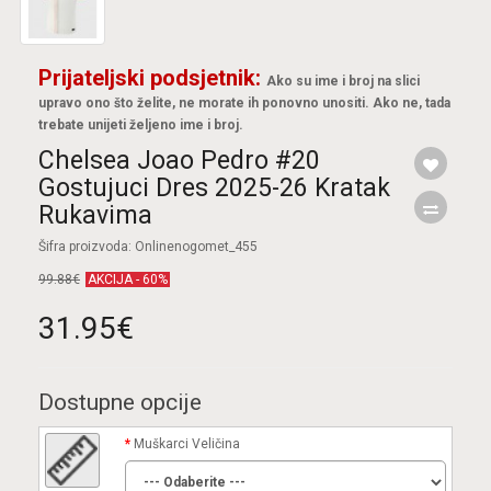
Prijateljski podsjetnik:
Ako su ime i broj na slici
upravo ono što želite, ne morate ih ponovno unositi. Ako ne, tada
trebate unijeti željeno ime i broj.
Chelsea Joao Pedro #20
Gostujuci Dres 2025-26 Kratak
Rukavima
Šifra proizvoda: Onlinenogomet_455
99.88€
AKCIJA - 60%
31.95€
Dostupne opcije
Muškarci Veličina