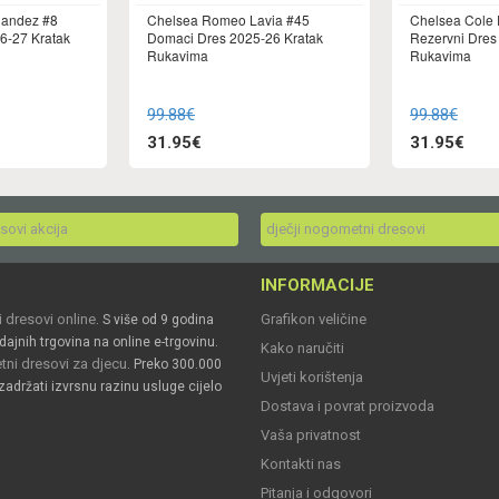
nandez #8
Chelsea Romeo Lavia #45
Chelsea Cole 
6-27 Kratak
Domaci Dres 2025-26 Kratak
Rezervni Dres
Rukavima
Rukavima
99.88€
99.88€
31.95€
31.95€
esovi akcija
dječji nogometni dresovi
INFORMACIJE
 dresovi online
Grafikon veličine
. S više od 9 godina
dajnih trgovina na online e-trgovinu.
Kako naručiti
ni dresovi za djecu
. Preko 300.000
Uvjeti korištenja
zadržati izvrsnu razinu usluge cijelo
Dostava i povrat proizvoda
Vaša privatnost
Kontakti nas
Pitanja i odgovori