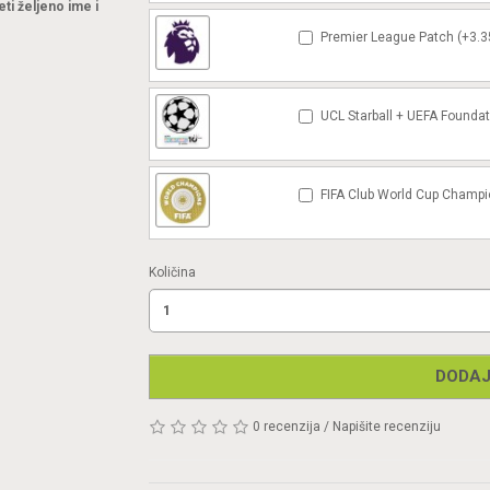
eti željeno ime i
Premier League Patch (+3.3
UCL Starball + UEFA Foundat
FIFA Club World Cup Champi
Količina
DODAJ
0 recenzija
/
Napišite recenziju