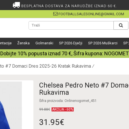
BESPLATNA DOSTAVA ZA NARUDŽBE IZNAD 60 €.
FOOTBALLSALESONLINE@GMAIL.COM
ntacije
Ženska
Golmanski
SP 2026 Dječji
SP 2026 Muškarci
SP 
Dobijte
10%
popusta iznad
70
€, Šifra kupona:
NOGOMET
to #7 Domaci Dres 2025-26 Kratak Rukavima
Chelsea Pedro Neto #7 Domac
Rukavima
Šifra proizvoda: Onlinenogomet_451
99.88€
AKCIJA - 60%
31.95€