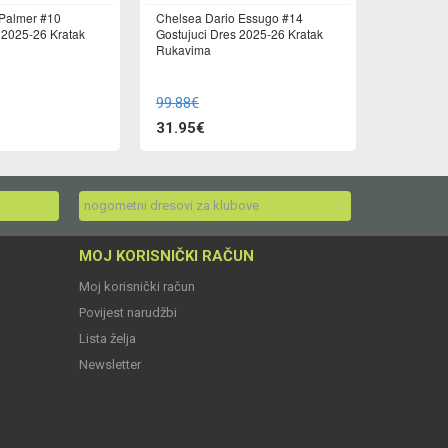
Palmer #10
Chelsea Dario Essugo #14
 2025-26 Kratak
Gostujuci Dres 2025-26 Kratak
Rukavima
99.88€
31.95€
nogometni dresovi za klubove
MOJ KORISNIČKI RAČUN
Moj korisnički račun
Povijest narudžbi
Lista želja
Newsletter