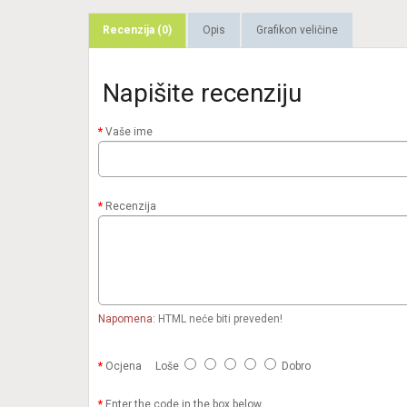
Recenzija (0)
Opis
Grafikon veličine
Napišite recenziju
Vaše ime
Recenzija
Napomena:
HTML neće biti preveden!
Ocjena
Loše
Dobro
Enter the code in the box below