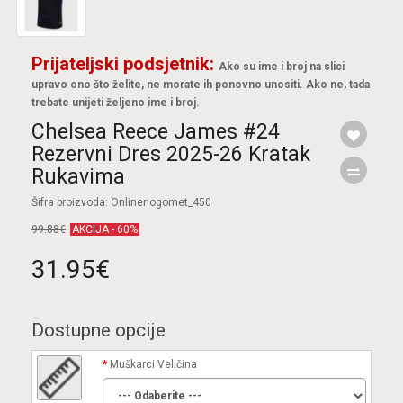
Prijateljski podsjetnik:
Ako su ime i broj na slici
upravo ono što želite, ne morate ih ponovno unositi. Ako ne, tada
trebate unijeti željeno ime i broj.
Chelsea Reece James #24
Rezervni Dres 2025-26 Kratak
Rukavima
Šifra proizvoda: Onlinenogomet_450
99.88€
AKCIJA - 60%
31.95€
Dostupne opcije
Muškarci Veličina