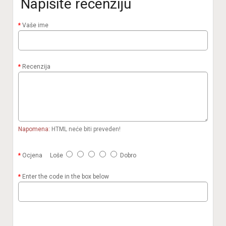
Napišite recenziju
Vaše ime
Recenzija
Napomena:
HTML neće biti preveden!
Ocjena
Loše
Dobro
Enter the code in the box below