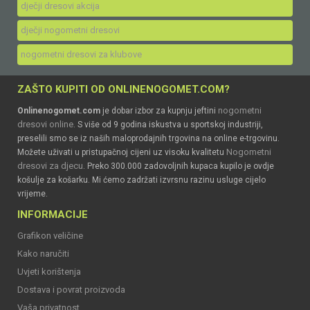
dječji dresovi akcija
dječji nogometni dresovi
nogometni dresovi za klubove
ZAŠTO KUPITI OD ONLINENOGOMET.COM?
nogometni
Onlinenogomet.com
je dobar izbor za kupnju jeftini
dresovi online
. S više od 9 godina iskustva u sportskoj industriji,
preselili smo se iz naših maloprodajnih trgovina na online e-trgovinu.
Nogometni
Možete uživati u pristupačnoj cijeni uz visoku kvalitetu
dresovi za djecu
. Preko 300.000 zadovoljnih kupaca kupilo je ovdje
košulje za košarku. Mi ćemo zadržati izvrsnu razinu usluge cijelo
vrijeme.
INFORMACIJE
Grafikon veličine
Kako naručiti
Uvjeti korištenja
Dostava i povrat proizvoda
Vaša privatnost