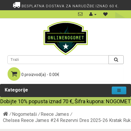
BESPLATNA DOSTAVA ZA NARUDŽBE IZNAD 60 €.
0 proizvod(a) - 0.00€
Kategorije
Dobijte
10%
popusta iznad
70
€, Šifra kupona:
NOGOMET
Nogometaši
Reece James
Chelsea Reece James #24 Rezervni Dres 2025-26 Kratak Ru