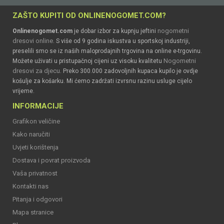
ZAŠTO KUPITI OD ONLINENOGOMET.COM?
nogometni
Onlinenogomet.com
je dobar izbor za kupnju jeftini
dresovi online
. S više od 9 godina iskustva u sportskoj industriji,
preselili smo se iz naših maloprodajnih trgovina na online e-trgovinu.
Nogometni
Možete uživati u pristupačnoj cijeni uz visoku kvalitetu
dresovi za djecu
. Preko 300.000 zadovoljnih kupaca kupilo je ovdje
košulje za košarku. Mi ćemo zadržati izvrsnu razinu usluge cijelo
vrijeme.
INFORMACIJE
Grafikon veličine
Kako naručiti
Uvjeti korištenja
Dostava i povrat proizvoda
Vaša privatnost
Kontakti nas
Pitanja i odgovori
Mapa stranice